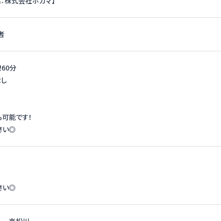
：株式会社ホカマ】
者
憩60分
なし
可能です！
さい◎
さい◎