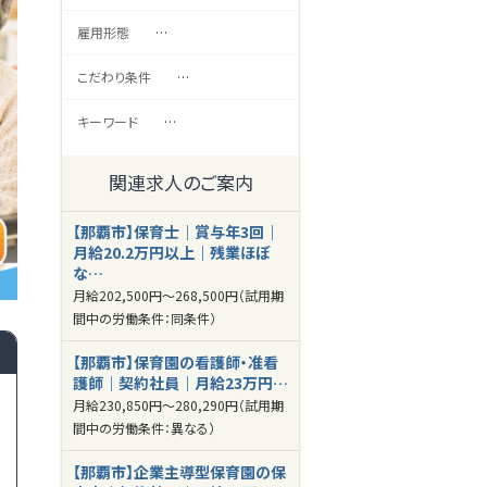
雇用形態
…
こだわり条件
…
キーワード
…
関連求人のご案内
【那覇市】保育士｜賞与年3回｜
月給20.2万円以上｜残業ほぼ
な…
月給
202,500円～
268,500円
（試用期
間中の労働条件：同条件）
【那覇市】保育園の看護師・准看
護師｜契約社員｜月給23万円…
月給
230,850円～
280,290円
（試用期
間中の労働条件：異なる）
【那覇市】企業主導型保育園の保