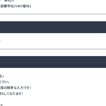
ー 楽松川
縄県那覇市松川407番地1
ー
る』
ださい。
程度の簡単な入力です！
ちしております！
ば