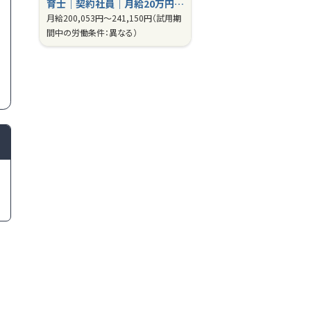
育士｜契約社員｜月給20万円…
月給
200,053円～
241,150円
（試用期
間中の労働条件：異なる）