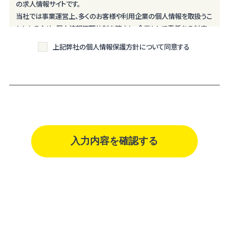
の求人情報サイトです。
当社では事業運営上、多くのお客様や利用企業の個人情報を取扱うこ
ととなるため、個人情報管理体制を確立し、企業として責任ある対応
を実現するものとします。
上記弊社の個人情報保護方針について同意する
個人情報は特定された利用目的の達成に必要な範囲で利用し、目的
外利用を行わないものとし、そのための措置を講じます。
個人情報は、適法かつ適正な方法で取得します。
個人情報は、本人の同意なく第三者に提供しません。
個人情報の管理にあたっては、漏洩・滅失・毀損の防止及び是正、その
他の安全管理のために必要かつ適切な措置を講じるよう努めます。
個人情報保護に関する法令、国の定める指針、業界規範・慣習、公序良
俗を遵守します。
個人情報の取扱いについて
株式会社ホカマ（以下「当社」といいます）は、当プライバシーポリシー
を掲示し、当プライバシーポリシーに準拠して提供されるサービス（以
下「本サービス」といいます）の利用企業・団体等（以下「利用企業等」と
いいます）および本サービスをご利用になる方（以下「ユーザー」といい
ます）のプライバシーを尊重し、ユーザーの個人情報の管理に細心の