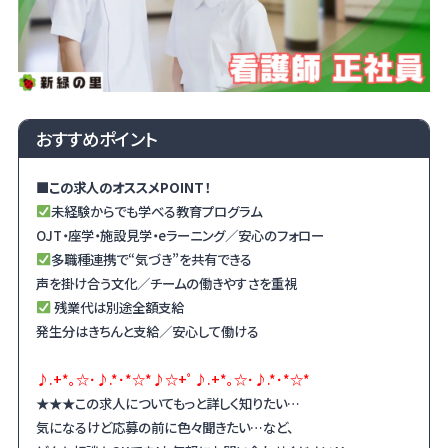
おすすめポイント
■この求人のオススメ
POINT
！
未経験からでも学べる教育プログラム
OJT・座学・施設見学・eラーニング／安心のフォロー
多職種連携で“気づき”を共有できる
声を掛け合う文化／チームの働きやすさを重視
残業代は別途全額支給
発生分はきちんと支給／安心して働ける
♪.+*｡☆･♪.*･*☆*♪☆+ﾟ♪.+*｡☆･♪.*･*☆*
★★★この求人についてもっと詳しく知りたい…
気になるけど応募の前に色々聞きたい…など、