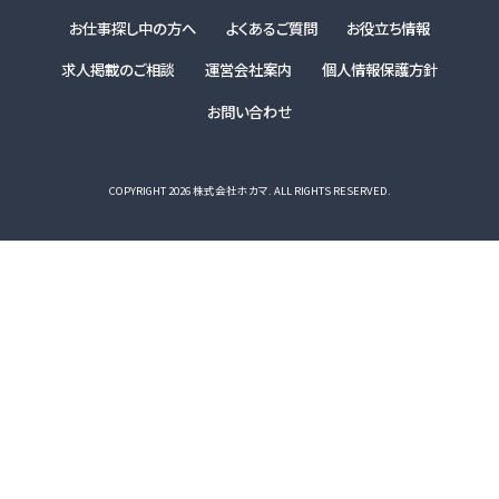
当社は、提供を受けた個人情報をもとに、個人を特定できないよう加
お仕事探し中の方へ
よくあるご質問
お役立ち情報
工した統計データを作成することがあります。個人を特定できない統計
求人掲載のご相談
運営会社案内
個人情報保護方針
データについては、当社は何ら制限なく利用することができるものとし
ます。
お問い合わせ
ご質問及びご苦情の窓口
当社における個人データの取り扱いに関するご質問やご苦情に関して
COPYRIGHT 2026 株式会社ホカマ. ALL RIGHTS RESERVED.
は下記の窓口にご連絡ください。
住所
沖縄求人ドット・コム事務所
〒902-0075 沖縄県那覇市国場1164-5
電話番号
098-996-4855
受付時間
9:00〜18:00（平日）