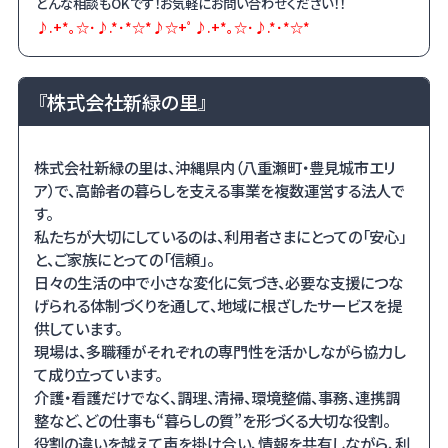
どんな相談も
OK
です！お気軽にお問い合わせください！！
♪.+*｡☆･♪.*･*☆*♪☆+ﾟ♪.+*｡☆･♪.*･*☆*
『株式会社新緑の里』
株式会社新緑の里は、沖縄県内（八重瀬町・豊見城市エリ
ア）で、高齢者の暮らしを支える事業を複数運営する法人で
す。
私たちが大切にしているのは、利用者さまにとっての「安心」
と、ご家族にとっての「信頼」。
日々の生活の中で小さな変化に気づき、必要な支援につな
げられる体制づくりを通して、地域に根ざしたサービスを提
供しています。
現場は、多職種がそれぞれの専門性を活かしながら協力し
て成り立っています。
介護・看護だけでなく、調理、清掃、環境整備、事務、連携調
整など、どの仕事も“暮らしの質”を形づくる大切な役割。
役割の違いを越えて声を掛け合い、情報を共有しながら、利