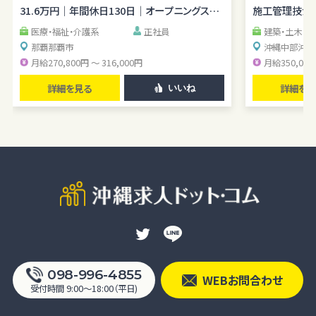
31.6万円｜年間休日130日｜オープニングスタ
施工管理技士｜
を含む）のうち、利用目的の達成に必要な範囲の情報項目とします。
ッフ
提供の手段又は方法書面もしくは電磁的な方法による送付または送
医療・福祉・介護系
正社員
建築・土木・
信。ただし、以下の場合は、関係法令に反しない範囲で、ユーザーの同
那覇
那覇市
沖縄中部
沖縄
月給270,800円 ～ 316,000円
月給350,000
意なく個人情報を提供することがあります。
人の生命、身体又は財産の保護のために必要がある場合であって、本
詳細を見る
詳細を見
いいね
人の同意を得るのが困難であるとき
公衆衛生の向上または児童の健全な育成の推進のために特に必要
がある場合であって、ユーザー本人の承諾を得ることが困難である場
合
国の機関若しくは地方公共団体またはその委託を受けた者が法令の
定める事務を遂行することに対して協力する必要がある場合で、ユー
ザー本人の同意を得ることによりその事務の遂行に支障を及ぼすお
それがある場合
裁判所、検察庁、警察またはこれらに準じた権限を有する機関から、個
人情報についての開示を求められた場合
ユーザー本人から明示的に第三者への開示または提供を求められた
098-996-4855
WEBお問合わせ
場合F. 法令により開示または提供が許容されている場合
受付時間 9:00〜18:00（平日)
統計処理されたデータの利用