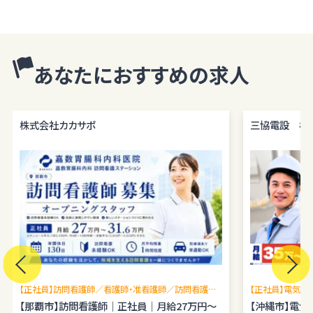
注意を払い、これを取扱うものとします。
個人情報の利用目的
個人情報の利用目的は以下の通りです。利用目的を超えて利用するこ
とはありません。
あなたにおすすめの求人
当サイトにおけるユーザーへのサービスの提供
本サービスの利用に伴う連絡・各種お知らせ等の配信・送付
ユーザーの承諾・申込みに基づく、本サービス利用企業等への個人情
株式会社カカサポ
三協電設 株
報の提供
属性情報･端末情報・位置情報・行動履歴等に基づく広告・コンテンツ
等の配信・表示、本サービスの提供E. 本サービスの改善・新規サービ
スの開発・マーケティング活動
本サービスに関するご意見、お問い合わせの確認・回答
個人情報の第三者への提供
当社は、原則として、ユーザー本人の同意を得ずに個人情報を第三者
に提供しません。提供先・提供情報内容を特定したうえで、ユーザーの
同意を得た場合に限り提供します。
【正社員】訪問看護師／看護師・准看護師／訪問看護未
【正社員】電気施
提供する個人情報の項目ユーザーから取得した情報（サービス利用履
経験OK／月平均残業1時間程度／駐車場あり
【那覇市】訪問看護師｜正社員｜月給27万円～
理経験を広げら
【沖縄市】電
歴ほか、閲覧・検索・ブックマーク等あらゆる行動履歴に該当する情報