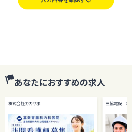
個人情報の取扱いについて
株式会社ホカマ（以下「当社」といいます）は、当プライバシーポリシー
を掲示し、当プライバシーポリシーに準拠して提供されるサービス（以
下「本サービス」といいます）の利用企業・団体等（以下「利用企業等」と
いいます）および本サービスをご利用になる方（以下「ユーザー」といい
ます）のプライバシーを尊重し、ユーザーの個人情報の管理に細心の
注意を払い、これを取扱うものとします。
個人情報の利用目的
個人情報の利用目的は以下の通りです。利用目的を超えて利用するこ
とはありません。
あなたにおすすめの求人
当サイトにおけるユーザーへのサービスの提供
本サービスの利用に伴う連絡・各種お知らせ等の配信・送付
ユーザーの承諾・申込みに基づく、本サービス利用企業等への個人情
株式会社カカサポ
三協電設 株
報の提供
属性情報･端末情報・位置情報・行動履歴等に基づく広告・コンテンツ
等の配信・表示、本サービスの提供E. 本サービスの改善・新規サービ
スの開発・マーケティング活動