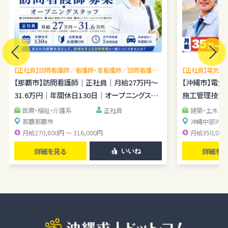
本サービスに関するご意見、お問い合わせの確認・回答
個人情報の第三者への提供
当社は、原則として、ユーザー本人の同意を得ずに個人情報を第三者
に提供しません。提供先・提供情報内容を特定したうえで、ユーザーの
同意を得た場合に限り提供します。
【正社員】訪問看護師／看護師・准看護師／訪問看護未
【正社員】電気施
提供する個人情報の項目ユーザーから取得した情報（サービス利用履
経験OK／月平均残業1時間程度／駐車場あり
【那覇市】訪問看護師｜正社員｜月給27万円～
理経験を広げら
【沖縄市】電
歴ほか、閲覧・検索・ブックマーク等あらゆる行動履歴に該当する情報
31.6万円｜年間休日130日｜オープニングスタ
施工管理技士｜
を含む）のうち、利用目的の達成に必要な範囲の情報項目とします。
ッフ
提供の手段又は方法書面もしくは電磁的な方法による送付または送
医療・福祉・介護系
正社員
建築・土木・
信。ただし、以下の場合は、関係法令に反しない範囲で、ユーザーの同
那覇
那覇市
沖縄中部
沖縄
月給270,800円 ～ 316,000円
月給350,000
意なく個人情報を提供することがあります。
人の生命、身体又は財産の保護のために必要がある場合であって、本
詳細を見る
詳細を見
いいね
人の同意を得るのが困難であるとき
公衆衛生の向上または児童の健全な育成の推進のために特に必要
がある場合であって、ユーザー本人の承諾を得ることが困難である場
合
国の機関若しくは地方公共団体またはその委託を受けた者が法令の
定める事務を遂行することに対して協力する必要がある場合で、ユー