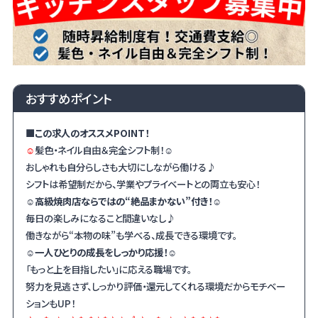
おすすめポイント
■この求人のオススメ
POINT
！
☺
髪色・ネイル自由＆完全シフト制！
☺
おしゃれも自分らしさも大切にしながら働ける♪
シフトは希望制だから、学業やプライベートとの両立も安心！
☺高級焼肉店ならではの“絶品まかない”付き！☺
毎日の楽しみになること間違いなし♪
働きながら“本物の味”も学べる、成長できる環境です。
☺一人ひとりの成長をしっかり応援！☺
「もっと上を目指したい」に応える職場です。
努力を見逃さず、しっかり評価・還元してくれる環境だからモチベー
ションもUP！