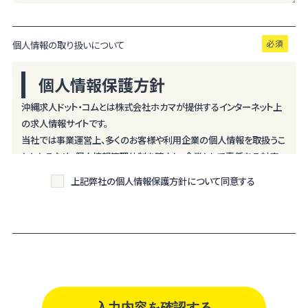
個人情報の取り扱いについて
個人情報保護方針
沖縄求人ドット・コムとは株式会社ホカマが提供するインターネット上
の求人情報サイトです。
当社では事業運営上、多くのお客様や利用企業の個人情報を取扱うこ
ととなるため、個人情報管理体制を確立し、企業として責任ある対応
を実現するものとします。
上記弊社の個人情報保護方針について同意する
個人情報は特定された利用目的の達成に必要な範囲で利用し、目的
外利用を行わないものとし、そのための措置を講じます。
個人情報は、適法かつ適正な方法で取得します。
個人情報は、本人の同意なく第三者に提供しません。
個人情報の管理にあたっては、漏洩・滅失・毀損の防止及び是正、その
他の安全管理のために必要かつ適切な措置を講じるよう努めます。
個人情報保護に関する法令、国の定める指針、業界規範・慣習、公序良
俗を遵守します。