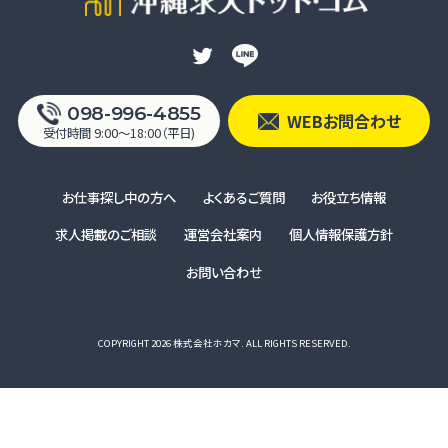
ザー本人の同意を得ることによりその事務の遂行に支障を及ぼすお
それがある場合
裁判所、検察庁、警察またはこれらに準じた権限を有する機関から、個
人情報についての開示を求められた場合
ユーザー本人から明示的に第三者への開示または提供を求められた
098-996-4855
WEBお問合わせ
場合F. 法令により開示または提供が許容されている場合
受付時間 9:00〜18:00（平日)
統計処理されたデータの利用
当社は、提供を受けた個人情報をもとに、個人を特定できないよう加
お仕事探し中の方へ
よくあるご質問
お役立ち情報
工した統計データを作成することがあります。個人を特定できない統計
求人掲載のご相談
運営会社案内
個人情報保護方針
データについては、当社は何ら制限なく利用することができるものとし
ます。
お問い合わせ
ご質問及びご苦情の窓口
当社における個人データの取り扱いに関するご質問やご苦情に関して
COPYRIGHT 2026 株式会社ホカマ. ALL RIGHTS RESERVED.
は下記の窓口にご連絡ください。
住所
沖縄求人ドット・コム事務所
〒902-0075 沖縄県那覇市国場1164-5
電話番号