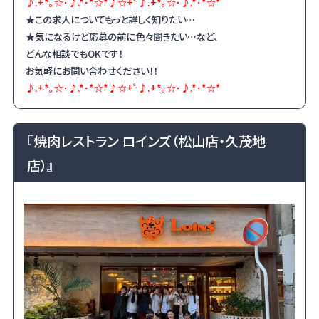
♪.+*｡☆･♪.*･*☆*♪☆+ﾟ♪.+*｡☆･♪.*･*☆*
★この求人についてもっと詳しく知りたい…
★気になるけど応募の前に色々聞きたい…など、
どんな相談でも
OK
です！
お気軽にお問い合わせください！！
♪.+*｡☆･♪.*･*☆*♪☆+ﾟ♪.+*｡☆･♪.*･*☆*
『焼肉レストラン ロインズ（松山店・久茂地
店）』