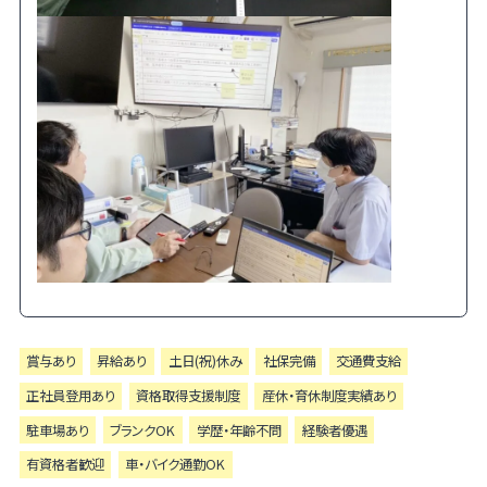
賞与あり
昇給あり
土日(祝)休み
社保完備
交通費支給
正社員登用あり
資格取得支援制度
産休・育休制度実績あり
駐車場あり
ブランクOK
学歴・年齢不問
経験者優遇
有資格者歓迎
車・バイク通勤OK