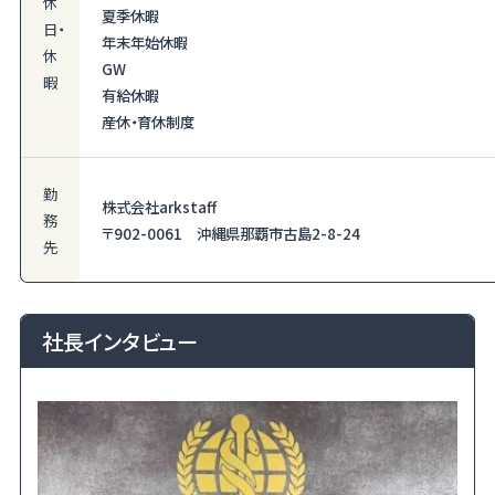
休
夏季休暇
日・
年末年始休暇
休
GW
暇
有給休暇
産休・育休制度
勤
株式会社arkstaff
務
〒902-0061 沖縄県那覇市古島2-8-24
先
社長インタビュー