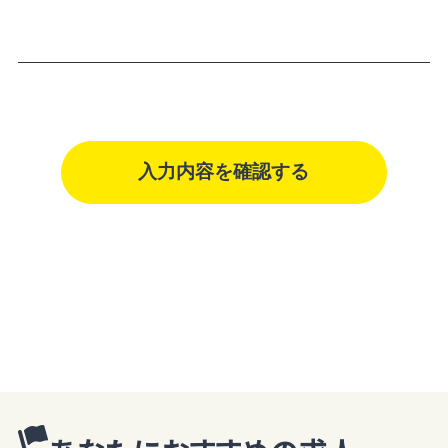
外利用を行わないものとし、そのための措置を講じます。
個人情報は、適法かつ適正な方法で取得します。
個人情報は、本人の同意なく第三者に提供しません。
個人情報の管理にあたっては、漏洩・滅失・毀損の防止及び是正、その
他の安全管理のために必要かつ適切な措置を講じるよう努めます。
個人情報保護に関する法令、国の定める指針、業界規範・慣習、公序良
俗を遵守します。
個人情報の取扱いについて
株式会社ホカマ（以下「当社」といいます）は、当プライバシーポリシー
を掲示し、当プライバシーポリシーに準拠して提供されるサービス（以
下「本サービス」といいます）の利用企業・団体等（以下「利用企業等」と
いいます）および本サービスをご利用になる方（以下「ユーザー」といい
ます）のプライバシーを尊重し、ユーザーの個人情報の管理に細心の
注意を払い、これを取扱うものとします。
個人情報の利用目的
個人情報の利用目的は以下の通りです。利用目的を超えて利用するこ
とはありません。