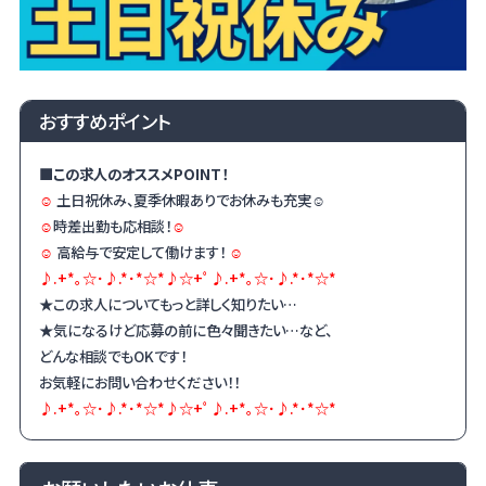
おすすめポイント
■この求人のオススメ
POINT
！
☺
土日祝休み、夏季休暇ありでお休みも充実☺
☺
時差出勤も応相談！
☺
☺
高給与で安定して働けます！
☺
♪.+*｡☆･♪.*･*☆*♪☆+ﾟ♪.+*｡☆･♪.*･*☆*
★この求人についてもっと詳しく知りたい…
★気になるけど応募の前に色々聞きたい…など、
どんな相談でも
OK
です！
お気軽にお問い合わせください！！
♪.+*｡☆･♪.*･*☆*♪☆+ﾟ♪.+*｡☆･♪.*･*☆*