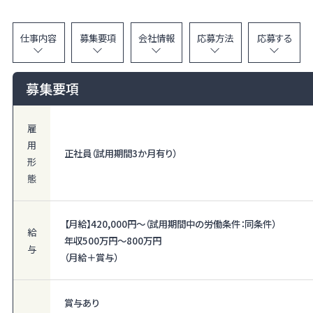
仕事内容
募集要項
会社情報
応募方法
応募する
募集要項
雇
用
正社員（試用期間3か月有り）
形
態
【月給】
420,000円〜
（試用期間中の労働条件：同条件）
給
年収500万円～800万円
与
（月給＋賞与）
賞与あり