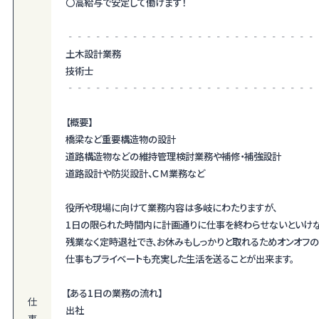
〇高給与で安定して働けます！
‐‐‐‐‐‐‐‐‐‐‐‐‐‐‐‐‐‐‐‐‐‐‐‐‐‐‐
土木設計業務
技術士
‐‐‐‐‐‐‐‐‐‐‐‐‐‐‐‐‐‐‐‐‐‐‐‐‐‐‐
【概要】
橋梁など重要構造物の設計
道路構造物などの維持管理検討業務や補修・補強設計
道路設計や防災設計、ＣＭ業務など
役所や現場に向けて業務内容は多岐にわたりますが、
1日の限られた時間内に計画通りに仕事を終わらせないといけな
残業なく定時退社でき、お休みもしっかりと取れるためオンオフの
仕事もプライベートも充実した生活を送ることが出来ます。
【ある1日の業務の流れ】
仕
出社
事