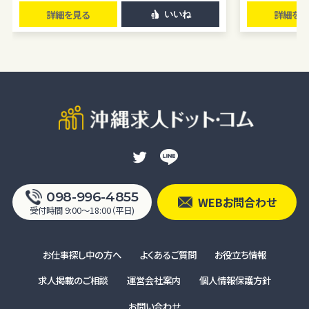
人の生命、身体又は財産の保護のために必要がある場合であって、本
詳細を見る
詳細を見
いいね
人の同意を得るのが困難であるとき
公衆衛生の向上または児童の健全な育成の推進のために特に必要
がある場合であって、ユーザー本人の承諾を得ることが困難である場
合
国の機関若しくは地方公共団体またはその委託を受けた者が法令の
定める事務を遂行することに対して協力する必要がある場合で、ユー
ザー本人の同意を得ることによりその事務の遂行に支障を及ぼすお
それがある場合
裁判所、検察庁、警察またはこれらに準じた権限を有する機関から、個
人情報についての開示を求められた場合
ユーザー本人から明示的に第三者への開示または提供を求められた
098-996-4855
WEBお問合わせ
場合F. 法令により開示または提供が許容されている場合
受付時間 9:00〜18:00（平日)
統計処理されたデータの利用
当社は、提供を受けた個人情報をもとに、個人を特定できないよう加
お仕事探し中の方へ
よくあるご質問
お役立ち情報
工した統計データを作成することがあります。個人を特定できない統計
求人掲載のご相談
運営会社案内
個人情報保護方針
データについては、当社は何ら制限なく利用することができるものとし
ます。
お問い合わせ