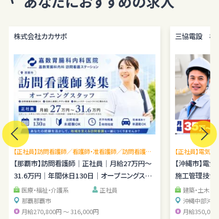
あなたにおすすめの求人
当サイトにおけるユーザーへのサービスの提供
本サービスの利用に伴う連絡・各種お知らせ等の配信・送付
ユーザーの承諾・申込みに基づく、本サービス利用企業等への個人情
株式会社カカサポ
三協電設 株
報の提供
属性情報･端末情報・位置情報・行動履歴等に基づく広告・コンテンツ
等の配信・表示、本サービスの提供E. 本サービスの改善・新規サービ
スの開発・マーケティング活動
本サービスに関するご意見、お問い合わせの確認・回答
個人情報の第三者への提供
当社は、原則として、ユーザー本人の同意を得ずに個人情報を第三者
に提供しません。提供先・提供情報内容を特定したうえで、ユーザーの
同意を得た場合に限り提供します。
【正社員】訪問看護師／看護師・准看護師／訪問看護未
【正社員】電気施
提供する個人情報の項目ユーザーから取得した情報（サービス利用履
経験OK／月平均残業1時間程度／駐車場あり
【那覇市】訪問看護師｜正社員｜月給27万円～
理経験を広げら
【沖縄市】電
歴ほか、閲覧・検索・ブックマーク等あらゆる行動履歴に該当する情報
31.6万円｜年間休日130日｜オープニングスタ
施工管理技士｜
を含む）のうち、利用目的の達成に必要な範囲の情報項目とします。
ッフ
提供の手段又は方法書面もしくは電磁的な方法による送付または送
医療・福祉・介護系
正社員
建築・土木・
信。ただし、以下の場合は、関係法令に反しない範囲で、ユーザーの同
那覇
那覇市
沖縄中部
沖縄
月給270,800円 ～ 316,000円
月給350,000
意なく個人情報を提供することがあります。