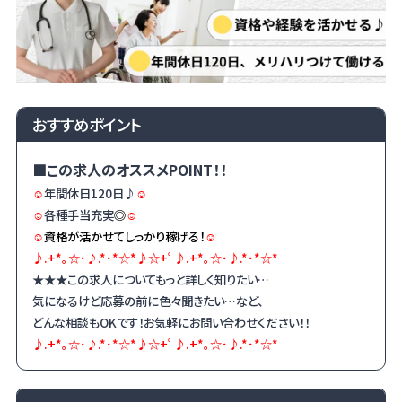
おすすめポイント
■この求人のオススメPOINT！！
☺
年間休日120日♪
☺
☺
各種手当充実
◎
☺
☺
資格が活かせてしっかり稼げる！
☺
♪.+*｡☆･♪.*･*☆*♪☆+ﾟ♪.+*｡☆･♪.*･*☆*
★★★この求人についてもっと詳しく知りたい…
気になるけど応募の前に色々聞きたい…など、
どんな相談も
OK
です！お気軽にお問い合わせください！！
♪.+*｡☆･♪.*･*☆*♪☆+ﾟ♪.+*｡☆･♪.*･*☆*