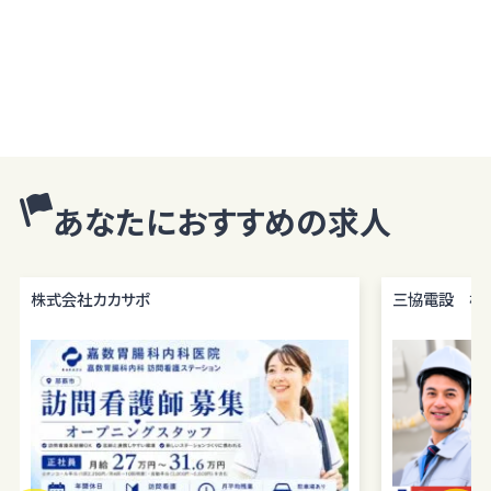
を掲示し、当プライバシーポリシーに準拠して提供されるサービス（以
下「本サービス」といいます）の利用企業・団体等（以下「利用企業等」と
いいます）および本サービスをご利用になる方（以下「ユーザー」といい
ます）のプライバシーを尊重し、ユーザーの個人情報の管理に細心の
注意を払い、これを取扱うものとします。
個人情報の利用目的
個人情報の利用目的は以下の通りです。利用目的を超えて利用するこ
とはありません。
あなたにおすすめの求人
当サイトにおけるユーザーへのサービスの提供
本サービスの利用に伴う連絡・各種お知らせ等の配信・送付
ユーザーの承諾・申込みに基づく、本サービス利用企業等への個人情
株式会社カカサポ
三協電設 株
報の提供
属性情報･端末情報・位置情報・行動履歴等に基づく広告・コンテンツ
等の配信・表示、本サービスの提供E. 本サービスの改善・新規サービ
スの開発・マーケティング活動
本サービスに関するご意見、お問い合わせの確認・回答
個人情報の第三者への提供
当社は、原則として、ユーザー本人の同意を得ずに個人情報を第三者