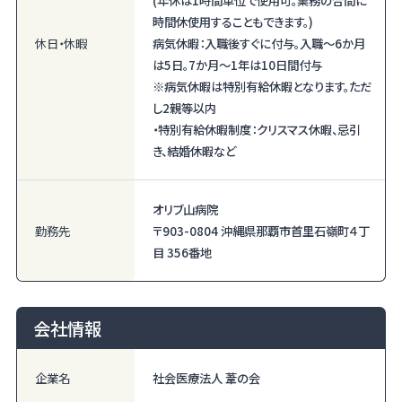
時間休使用することもできます。)
休日・休暇
病気休暇：入職後すぐに付与。入職～6か月
は5日。7か月～1年は10日間付与
※病気休暇は特別有給休暇となります。ただ
し2親等以内
・特別有給休暇制度：クリスマス休暇、忌引
き、結婚休暇など
オリブ山病院
勤務先
〒903-0804 沖縄県那覇市首里石嶺町４丁
目 356番地
会社情報
企業名
社会医療法人 葦の会