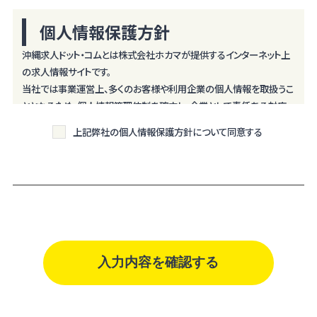
個人情報保護方針
沖縄求人ドット・コムとは株式会社ホカマが提供するインターネット上
の求人情報サイトです。
当社では事業運営上、多くのお客様や利用企業の個人情報を取扱うこ
ととなるため、個人情報管理体制を確立し、企業として責任ある対応
を実現するものとします。
上記弊社の個人情報保護方針について同意する
個人情報は特定された利用目的の達成に必要な範囲で利用し、目的
外利用を行わないものとし、そのための措置を講じます。
個人情報は、適法かつ適正な方法で取得します。
個人情報は、本人の同意なく第三者に提供しません。
個人情報の管理にあたっては、漏洩・滅失・毀損の防止及び是正、その
他の安全管理のために必要かつ適切な措置を講じるよう努めます。
個人情報保護に関する法令、国の定める指針、業界規範・慣習、公序良
俗を遵守します。
個人情報の取扱いについて
株式会社ホカマ（以下「当社」といいます）は、当プライバシーポリシー