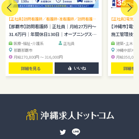
に提供しません。提供先・提供情報内容を特定したうえで、ユーザーの
同意を得た場合に限り提供します。
【正社員】訪問看護師／看護師・准看護師／訪問看護未
【正社員】電気施
提供する個人情報の項目ユーザーから取得した情報（サービス利用履
経験OK／月平均残業1時間程度／駐車場あり
【那覇市】訪問看護師｜正社員｜月給27万円～
理経験を広げら
【沖縄市】電
歴ほか、閲覧・検索・ブックマーク等あらゆる行動履歴に該当する情報
31.6万円｜年間休日130日｜オープニングスタ
施工管理技士｜
を含む）のうち、利用目的の達成に必要な範囲の情報項目とします。
ッフ
提供の手段又は方法書面もしくは電磁的な方法による送付または送
医療・福祉・介護系
正社員
建築・土木・
信。ただし、以下の場合は、関係法令に反しない範囲で、ユーザーの同
那覇
那覇市
沖縄中部
沖縄
月給270,800円 ～ 316,000円
月給350,000
意なく個人情報を提供することがあります。
人の生命、身体又は財産の保護のために必要がある場合であって、本
詳細を見る
詳細を見
いいね
人の同意を得るのが困難であるとき
公衆衛生の向上または児童の健全な育成の推進のために特に必要
がある場合であって、ユーザー本人の承諾を得ることが困難である場
合
国の機関若しくは地方公共団体またはその委託を受けた者が法令の
定める事務を遂行することに対して協力する必要がある場合で、ユー
ザー本人の同意を得ることによりその事務の遂行に支障を及ぼすお
それがある場合
裁判所、検察庁、警察またはこれらに準じた権限を有する機関から、個