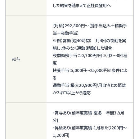
した結果を踏まえて正社員登用へ
【月給】
292,800円〜
（諸手当込み＋精勤手
当＋夜勤手当）
※例）常勤（週40時間） 月4回の夜勤を実
施し、休みなく通勤（精勤）した場合
夜間勤務手当：10,700円/回※月3～8回程
給与
度
扶養手当：5,000円～25,000円※条件によ
る
通勤手当：最大20,900円/月自宅との距離
が2キロ以上から適応
・賞与あり(前年度実績：夏冬 年間3カ月
分)
・昇給あり(前年度実績：1月あたり200円～
1,200円)