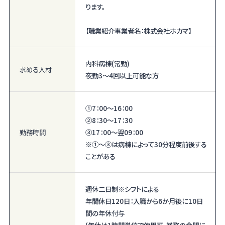
ります。
【職業紹介事業者名：株式会社ホカマ】
内科病棟(常勤)
求める人材
夜勤3～4回以上可能な方
①7：00～16：00
②8：30～17：30
勤務時間
③17：00～翌09：00
※①～③は病棟によって30分程度前後する
ことがある
週休二日制※シフトによる
年間休日120日：入職から6か月後に10日
間の年休付与
(年休は1時間単位で使用可。業務の合間に