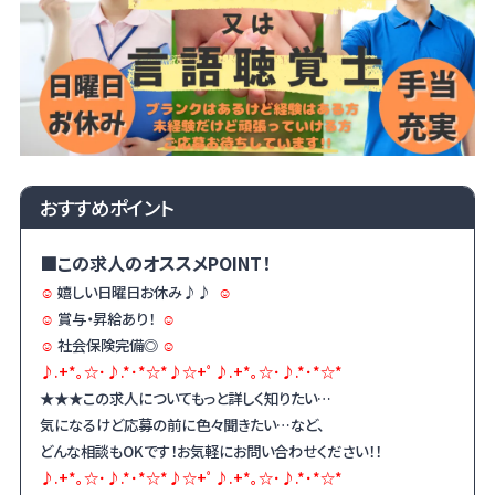
おすすめポイント
■この求人のオススメPOINT！
☺
嬉しい日曜日お休み♪♪
☺
☺
賞与・昇給あり！
☺
☺
社会保険完備◎
☺
♪.+*｡☆･♪.*･*☆*♪☆+ﾟ♪.+*｡☆･♪.*･*☆*
★★★この求人についてもっと詳しく知りたい…
気になるけど応募の前に色々聞きたい…など、
どんな相談も
OK
です！お気軽にお問い合わせください！！
♪.+*｡☆･♪.*･*☆*♪☆+ﾟ♪.+*｡☆･♪.*･*☆*