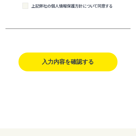
を実現するものとします。
上記弊社の個人情報保護方針について同意する
個人情報は特定された利用目的の達成に必要な範囲で利用し、目的
外利用を行わないものとし、そのための措置を講じます。
個人情報は、適法かつ適正な方法で取得します。
個人情報は、本人の同意なく第三者に提供しません。
個人情報の管理にあたっては、漏洩・滅失・毀損の防止及び是正、その
他の安全管理のために必要かつ適切な措置を講じるよう努めます。
個人情報保護に関する法令、国の定める指針、業界規範・慣習、公序良
俗を遵守します。
個人情報の取扱いについて
株式会社ホカマ（以下「当社」といいます）は、当プライバシーポリシー
を掲示し、当プライバシーポリシーに準拠して提供されるサービス（以
下「本サービス」といいます）の利用企業・団体等（以下「利用企業等」と
いいます）および本サービスをご利用になる方（以下「ユーザー」といい
ます）のプライバシーを尊重し、ユーザーの個人情報の管理に細心の
注意を払い、これを取扱うものとします。
個人情報の利用目的
個人情報の利用目的は以下の通りです。利用目的を超えて利用するこ