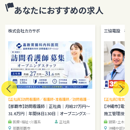
とはありません。
あなたにおすすめの求人
当サイトにおけるユーザーへのサービスの提供
本サービスの利用に伴う連絡・各種お知らせ等の配信・送付
ユーザーの承諾・申込みに基づく、本サービス利用企業等への個人情
株式会社カカサポ
三協電設 株
報の提供
属性情報･端末情報・位置情報・行動履歴等に基づく広告・コンテンツ
等の配信・表示、本サービスの提供E. 本サービスの改善・新規サービ
スの開発・マーケティング活動
本サービスに関するご意見、お問い合わせの確認・回答
個人情報の第三者への提供
当社は、原則として、ユーザー本人の同意を得ずに個人情報を第三者
に提供しません。提供先・提供情報内容を特定したうえで、ユーザーの
同意を得た場合に限り提供します。
【正社員】訪問看護師／看護師・准看護師／訪問看護未
【正社員】電気施
提供する個人情報の項目ユーザーから取得した情報（サービス利用履
経験OK／月平均残業1時間程度／駐車場あり
【那覇市】訪問看護師｜正社員｜月給27万円～
理経験を広げら
【沖縄市】電
歴ほか、閲覧・検索・ブックマーク等あらゆる行動履歴に該当する情報
31.6万円｜年間休日130日｜オープニングスタ
施工管理技士｜
を含む）のうち、利用目的の達成に必要な範囲の情報項目とします。
ッフ
提供の手段又は方法書面もしくは電磁的な方法による送付または送
医療・福祉・介護系
正社員
建築・土木・
信。ただし、以下の場合は、関係法令に反しない範囲で、ユーザーの同
那覇
那覇市
沖縄中部
沖縄