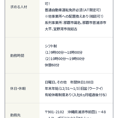
可！
求める人材
普通自動車運転免許必須（ＡＴ限定可）
※他事業所への配置換えあり（相談可！）
系列事業所：那覇市識名、那覇市首浦添市
大平、宜野湾市我如古
シフト制
（１）9時00分〜18時00分
勤務時間
（２）10時00分〜19時00分
休憩60分
日曜日，その他 年間休日108日
休日・休暇
年末年始（12/31～1/3）旧盆（ウークイ）
有給休暇制度あり（入社6ヵ月経過後付与）
〒901-2102 沖縄県浦添市前田１－４８
勤務先