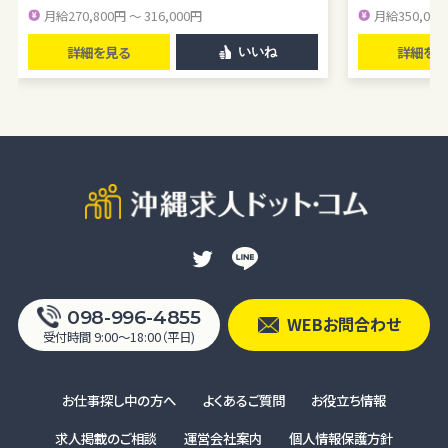
月給270,800円 ～ 316,000円
月給350,000
意なく個人情報を提供することがあります。
人の生命、身体又は財産の保護のために必要がある場合であって、本
詳細を見る
詳細を見
いいね
人の同意を得るのが困難であるとき
公衆衛生の向上または児童の健全な育成の推進のために特に必要
がある場合であって、ユーザー本人の承諾を得ることが困難である場
合
国の機関若しくは地方公共団体またはその委託を受けた者が法令の
定める事務を遂行することに対して協力する必要がある場合で、ユー
ザー本人の同意を得ることによりその事務の遂行に支障を及ぼすお
それがある場合
裁判所、検察庁、警察またはこれらに準じた権限を有する機関から、個
人情報についての開示を求められた場合
ユーザー本人から明示的に第三者への開示または提供を求められた
098-996-4855
WEBお問合わせ
場合F. 法令により開示または提供が許容されている場合
受付時間 9:00〜18:00（平日)
統計処理されたデータの利用
当社は、提供を受けた個人情報をもとに、個人を特定できないよう加
お仕事探し中の方へ
よくあるご質問
お役立ち情報
工した統計データを作成することがあります。個人を特定できない統計
求人掲載のご相談
運営会社案内
個人情報保護方針
データについては、当社は何ら制限なく利用することができるものとし