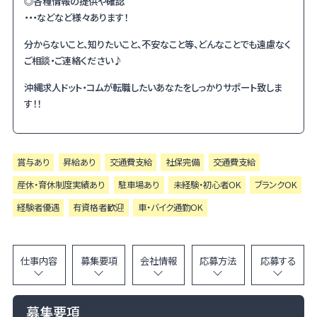
◎各種情報の提供や確認
・・・などなど様々あります！
分からないこと、知りたいこと、不安なこと等、どんなことでも遠慮なく
ご相談・ご連絡ください♪
沖縄求人ドット・コムが転職したいあなたをしっかりサポート致しま
す！！
賞与あり
昇給あり
交通費支給
社保完備
交通費支給
産休・育休制度実績あり
駐車場あり
未経験・初心者OK
ブランクOK
経験者優遇
有資格者歓迎
車・バイク通勤OK
仕事内容
募集要項
会社情報
応募方法
応募する
募集要項