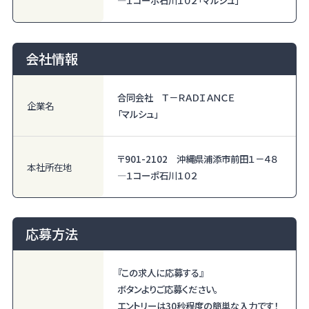
―１コーポ石川１０２「マルシュ」
会社情報
合同会社 Ｔ－ＲＡＤＩＡＮＣＥ
企業名
「マルシュ」
〒901-2102 沖縄県浦添市前田１－４８
本社所在地
―１コーポ石川１０２
応募方法
『この求人に応募する』
ボタンよりご応募ください。
エントリーは30秒程度の簡単な入力です！