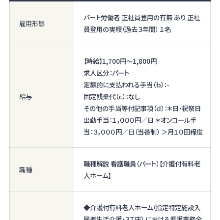
パート労働者 正社員登用の有無 あり 正社
雇用形態
員登用の実績（過去３年間） １名
【時給】
1,700円〜
1,800円
求人区分：パート
定額的に支払われる手当（ｂ）：-
給与
固定残業代（ｃ）：なし
その他の手当等付記事項（ｄ）：＊日・祝祭日
出勤手当：１，０００円／日 ＊オンコール手
当：３，０００円／日（当番制） ＞月１０回程度
職種解説 看護職員（パート）【介護付有料老
職種
人ホーム】
◆介護付有料老人ホーム（指定特定施設入
居者生活介護・３７床） における看護業務全