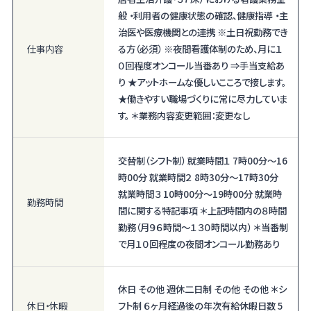
般 ・利用者の健康状態の確認、健康指導 ・主
治医や医療機関との連携 ※土日祝勤務でき
仕事内容
る方（必須） ※夜間看護体制のため、月に１
０回程度オンコール当番あり ⇒手当支給あ
り ★アットホームな優しいこころで接します。
★働きやすい職場づくりに常に尽力していま
す。 ＊業務内容変更範囲：変更なし
交替制（シフト制） 就業時間１ 7時00分〜16
時00分 就業時間２ 8時30分〜17時30分
就業時間３ 10時00分〜19時00分 就業時
勤務時間
間に関する特記事項 ＊上記時間内の８時間
勤務（月９６時間～１３０時間以内） ＊当番制
で月１０回程度の夜間オンコール勤務あり
休日 その他 週休二日制 その他 その他 ＊シ
休日・休暇
フト制 ６ヶ月経過後の年次有給休暇日数 5