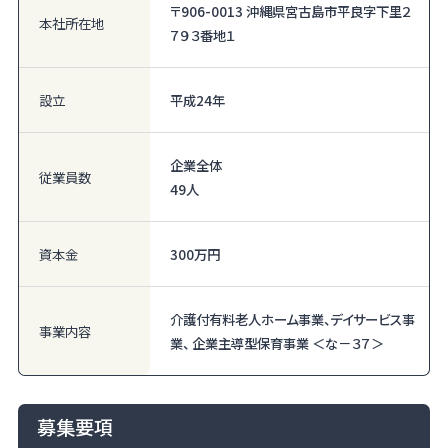
〒906-0013 沖縄県宮古島市平良字下里２
本社所在地
７９３番地１
設立
平成24年
企業全体
従業員数
49人
資本金
300万円
介護付有料老人ホーム事業、デイサービス事
事業内容
業、 企業主導型保育事業 ＜な－３７＞
募集要項