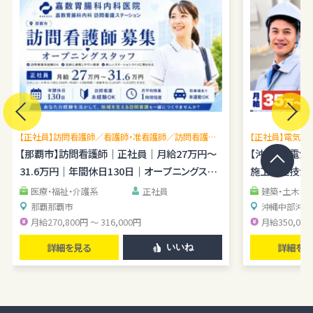
【正社員】訪問看護師／看護師・准看護師／訪問看護未
【正社員】電気施
経験OK／月平均残業1時間程度／駐車場あり
【那覇市】訪問看護師｜正社員｜月給27万円～
理経験を広げら
【沖縄市】電
31.6万円｜年間休日130日｜オープニングスタ
施工管理技士｜
ッフ
医療・福祉・介護系
正社員
建築・土木・
那覇
那覇市
沖縄中部
沖縄
月給270,800円 ～ 316,000円
月給350,000
詳細を見る
詳細を見
いいね