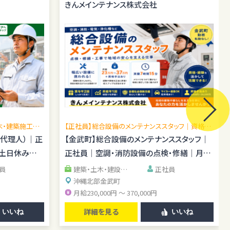
きんメインテナンス株式会社
木・建築施工管
【正社員】総合設備のメンテナンススタッフ｜資格手
場あり／施工
当あり｜転勤なし
場代理人）｜正
【金武町】総合設備のメンテナンススタッフ｜
｜土日休み｜
正社員｜空調・消防設備の点検・修繕｜月給
23万円～37万円
員
建築・土木・建設系
正社員
清掃・警備・施設管理
沖縄北部
金武町
系
IT・エンジニア系
月給230,000円 ～ 370,000円
詳細を見る
いいね
いいね