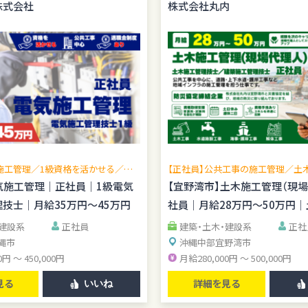
株式会社
株式会社丸内
施工管理／1級資格を活かせる／現
【正社員】公共工事の施工管理／土
広げられる／公共工事中心／転勤な
理技士歓迎／賞与年2回／無料駐車
気施工管理｜正社員｜1級電気
【宜野湾市】土木施工管理（現
管理経験を活かせる
技士｜月給35万円～45万円
社員｜月給28万円～50万円
資格手当あり
・建設系
正社員
建築・土木・建設系
正社
縄市
沖縄中部
宜野湾市
0円 ～ 450,000円
月給280,000円 ～ 500,000円
見る
詳細を見る
いいね