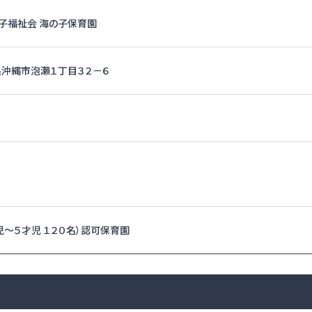
子福祉会 海の子保育園
沖縄県沖縄市泡瀬１丁目３２－６
児～５才児 １２０名）認可保育園