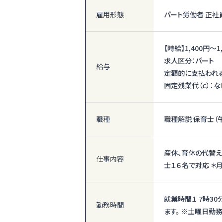
雇用形態
パート労働者 正社
【時給】
1,400円〜
1
求人区分：パート
給与
定額的に支払われる
固定残業代（ｃ）：な
職種
職種解説 保育士（
産休、育休の代替え
仕事内容
士１６名で対応 ＊
就業時間１ 7時3
勤務時間
ます。 ※土曜日勤