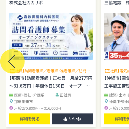
株式会社カカサポ
三協電設 
【正社員】訪問看護師／看護師・准看護師／訪問看
【正社員】電気
護未経験OK／月平均残業1時間程度／駐車場あり
場管理経験を
【那覇市】訪問看護師｜正社員｜月給27万円
【沖縄市】電
し
～31.6万円｜年間休日130日｜オープニン
工事施工管理
グスタッフ
医療・福祉・介護系
正社員
建築・土木
那覇
那覇市
沖縄中部
沖
月給270,800円 ～ 316,000円
月給350,00
詳細を見る
詳細を
いいね