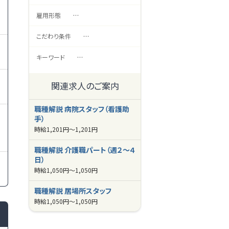
雇用形態
…
こだわり条件
…
キーワード
…
関連求人のご案内
職種解説 病院スタッフ（看護助
手）
時給
1,201円～
1,201円
職種解説 介護職パート（週２～４
日）
時給
1,050円～
1,050円
職種解説 居場所スタッフ
時給
1,050円～
1,050円