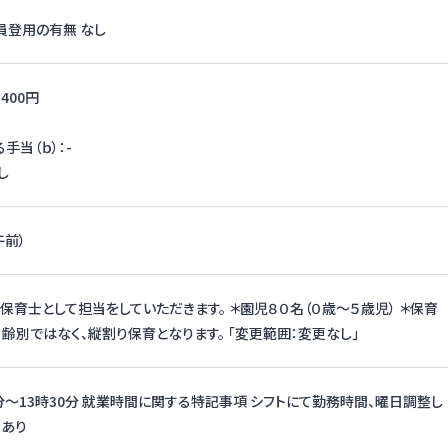
員登用の有無 なし
,400円
手当（ｂ）：-
し
午前）
保育士として担当をしていただきます。 ＊園児８０名（０歳～５歳児） ＊保育
月齢別ではなく、縦割り保育となります。 「変更範囲：変更なし」
0分〜13時30分 就業時間に関する特記事項 シフトにて勤務時間、曜日調整し
務あり