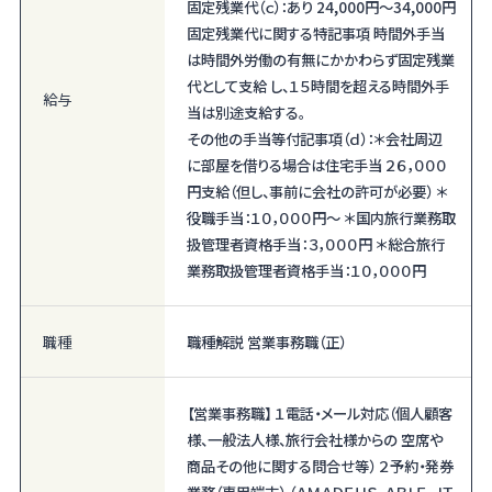
固定残業代（ｃ）：あり 24,000円〜34,000円
固定残業代に関する特記事項 時間外手当
は時間外労働の有無にかかわらず固定残業
代として支給 し、１５時間を超える時間外手
給与
当は別途支給する。
その他の手当等付記事項（ｄ）：＊会社周辺
に部屋を借りる場合は住宅手当 ２６，０００
円支給（但し、事前に会社の許可が必要） ＊
役職手当：１０，０００円～ ＊国内旅行業務取
扱管理者資格手当：３，０００円 ＊総合旅行
業務取扱管理者資格手当：１０，０００円
職種
職種解説 営業事務職（正）
【営業事務職】 １電話・メール対応（個人顧客
様、一般法人様、旅行会社様からの 空席や
商品その他に関する問合せ等） ２予約・発券
業務（専用端末） （ＡＭＡＤＥＵＳ、ＡＢＬＥ、ＪＴ