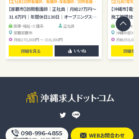
【正社員】訪問看護師／看護師・准看護師／訪問看護未
【正社員】電気施
経験OK／月平均残業1時間程度／駐車場あり
【那覇市】訪問看護師｜正社員｜月給27万円～
理経験を広げら
【沖縄市】電
31.6万円｜年間休日130日｜オープニングスタ
施工管理技士｜
ッフ
医療・福祉・介護系
正社員
建築・土木・
那覇
那覇市
沖縄中部
沖縄
月給270,800円 ～ 316,000円
月給350,000
詳細を見る
詳細を見
いいね
098-996-4855
WEBお問合わせ