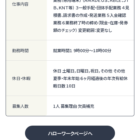
仕事内容
Ｂ、ＫＮＴ等） ３一般手配・団体手配業務 ４見
積書、請求書の作成・発送業務 ５入金確認
業務 ６業務終了時の締め（現金・在庫・発券
額のチェック） 変更範囲：変更なし
勤務時間
就業時間１ 9時00分〜18時00分
休日 土曜日，日曜日，祝日，その他 その他
休日・休暇
夏季・年末年始 ６ヶ月経過後の年次有給休
暇日数 10日
募集人数
1人 募集理由 欠員補充
ハローワークページへ