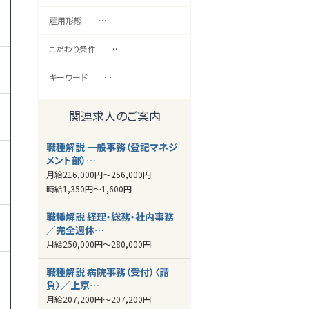
雇用形態
…
こだわり条件
…
キーワード
…
関連求人のご案内
職種解説 一般事務（登記マネジ
メント部）…
月給
216,000円～
256,000円
時給
1,350円～
1,600円
職種解説 経理・総務・社内事務
／完全週休…
月給
250,000円～
280,000円
職種解説 病院事務（受付）〈請
負〉／上京…
月給
207,200円～
207,200円