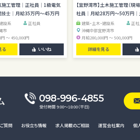
広げられる／公共工事中心／転勤な
理技士歓迎／賞与年2回／無料駐車
気施工管理｜正社員｜1級電気
【宜野湾市】土木施工管理（現
管理経験を活かせる
技士｜月給35万円～45万円
社員｜月給28万円～50万円
資格手当あり
・建設系
正社員
建築・土木・建設系
正社
縄市
沖縄中部
宜野湾市
0円 ～ 450,000円
月給280,000円 ～ 500,000円
見る
詳細を見る
いいね
098-996-4855
受付時間 9:00〜18:00（平日)
るご質問
お役立ち情報
求人掲載のご相談
運営会社案内
個