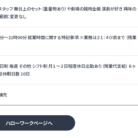
タッフ 舞台上のセット（重量物あり）や劇場の雑用全般 演劇が好き 興味の
範囲：変更なし
0分〜21時00分 就業時間に関する特記事項 ※業務は２１：４０頃まで （残業
日制 毎週 その他 シフト制 月１～２日程度休日出勤あり（残業代支給） ６ヶ
休暇日数 10日
補充
ハローワークページへ