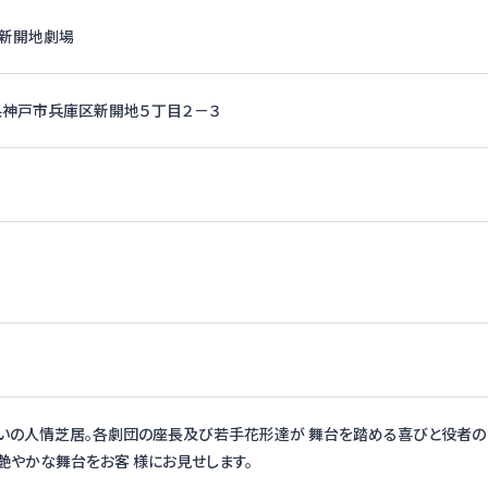
 新開地劇場
兵庫県神戸市兵庫区新開地５丁目２－３
笑いの人情芝居。各劇団の座長及び若手花形達が 舞台を踏める喜びと役者の
艶やかな舞台をお客 様にお見せします。