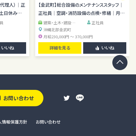
場あり／施工
当あり｜転勤なし
場代理人）｜正
【金武町】総合設備のメンテナンススタッフ｜
｜土日休み｜
正社員｜空調・消防設備の点検・修繕｜月給
23万円～37万円
員
建築・土木・建設系
正社員
清掃・警備・施設管理
沖縄北部
金武町
系
IT・エンジニア系
月給230,000円 ～ 370,000円
詳細を見る
いいね
いいね
お問い合わせ
人情報保護方針
お問い合わせ