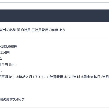
以外の名称 契約社員 正社員登用の有無 あり
〜
193,068円
,116円
ム
手当（ｂ）：-
し
事項（ｄ）：＊時給×月１７３Ｈにて計算表示 ＊お弁当付 ＊賃金支払日：当月
場の裏方スタッフ