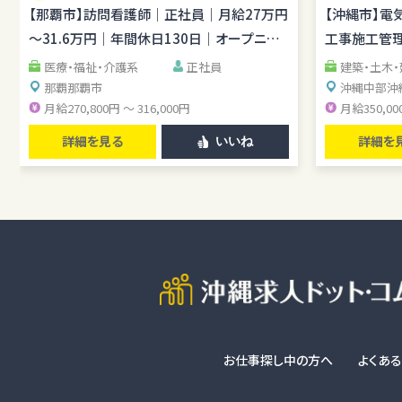
護未経験OK／月平均残業1時間程度／駐車場あり
場管理経験を
【那覇市】訪問看護師｜正社員｜月給27万円
【沖縄市】電
し
～31.6万円｜年間休日130日｜オープニン
工事施工管理
グスタッフ
医療・福祉・介護系
正社員
建築・土木
那覇
那覇市
沖縄中部
沖
月給270,800円 ～ 316,000円
月給350,00
詳細を見る
詳細を
いいね
お仕事探し中の方へ
よくあ