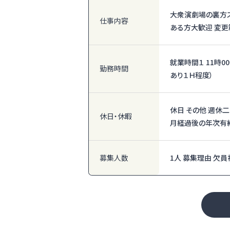
大衆演劇場の裏方ス
仕事内容
ある方大歓迎 変更
就業時間１ 11時0
勤務時間
あり１Ｈ程度）
休日 その他 週休二
休日・休暇
月経過後の年次有給
募集人数
1人 募集理由 欠員