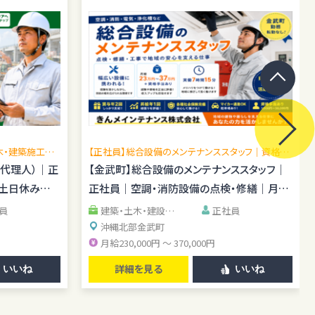
木・建築施工管
【正社員】総合設備のメンテナンススタッフ｜資格手
場あり／施工
当あり｜転勤なし
場代理人）｜正
【金武町】総合設備のメンテナンススタッフ｜
｜土日休み｜
正社員｜空調・消防設備の点検・修繕｜月給
23万円～37万円
員
建築・土木・建設系
正社員
清掃・警備・施設管理
沖縄北部
金武町
系
IT・エンジニア系
月給230,000円 ～ 370,000円
詳細を見る
いいね
いいね