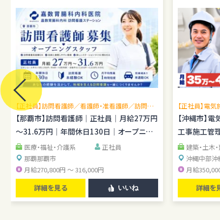
【正社員】訪問看護師／看護師・准看護師／訪問看
【正社員】電気
護未経験OK／月平均残業1時間程度／駐車場あり
場管理経験を
【那覇市】訪問看護師｜正社員｜月給27万円
【沖縄市】電
し
～31.6万円｜年間休日130日｜オープニン
工事施工管理
グスタッフ
医療・福祉・介護系
正社員
建築・土木
那覇
那覇市
沖縄中部
沖
月給270,800円 ～ 316,000円
月給350,00
詳細を見る
詳細を
いいね