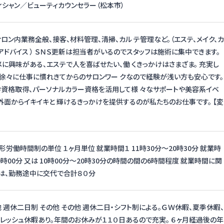
ィシャン／ビューティカウンセラー（松本市）
ロン内業務全般、接客、材料管理、清掃、カル テ管理など。（エステ、メイク、カ
アドバイス ） ＳＮＳ更新は担当者がいるのでスタッフは施術に集中できます。
メに興味がある、エステで人を喜ばせたい、働 くきっかけはさまざま。 充実し
徐々に仕事に慣れきてからのサロンワー クなので経験が浅い方も安心です。
資格取得、パーソナルカラー資格を活用して様 々なサポートや美容系イベ
外面からイキイキと 輝けるきっかけを提供するのが私たちのお仕事です。 【変
労働時間制の単位 １ヶ月単位 就業時間１ 11時30分〜20時30分 就業時
19時00分 又は 10時00分〜20時30分の時間の間の6時間程度 就業時間に関
は、勤務途中に交代で合計８０分
他 週休二日制 その他 その他 週休二日・シフト制による。ＧＷ休暇、夏季休暇、
フレッシュ休暇あり。年間のお休みが１１０日あるので充実。 ６ヶ月経過後の年