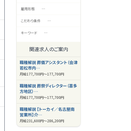
雇用形態
…
こだわり条件
…
キーワード
…
関連求人のご案内
職種解説 葬儀アシスタント（会津
若松市内…
月給
177,700円～
177,700円
職種解説 葬祭ディレクター（喜多
方地区）…
月給
177,700円～
177,700円
職種解説 【トーカイ／名古屋南
営業所】介…
月給
231,600円～
286,200円