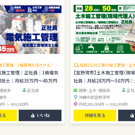
施工管理／1級資格を活かせる／現
【正社員】公共工事の施工管理／土
広げられる／公共工事中心／転勤な
理技士歓迎／賞与年2回／無料駐車
気施工管理｜正社員｜1級電気
【宜野湾市】土木施工管理（現
管理経験を活かせる
技士｜月給35万円～45万円
社員｜月給28万円～50万円
資格手当あり
・建設系
正社員
建築・土木・建設系
正社
縄市
沖縄中部
宜野湾市
0円 ～ 450,000円
月給280,000円 ～ 500,000円
見る
詳細を見る
いいね