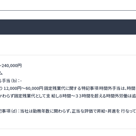
〜
240,000円
ム
手当（ｂ）：-
り 12,000円〜60,000円 固定残業代に関する特記事項 時間外手当は、時間
かわらず固定残業代として支 給し８時間～３３時間を超える時間外労働は追
事項（ｄ）：当社は勤務年数に関わらず、正当な評価で昇給・昇進を 行なっ