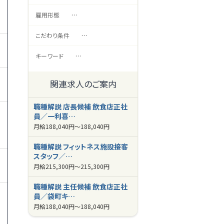
雇用形態
…
こだわり条件
…
キーワード
…
関連求人のご案内
職種解説 店長候補 飲食店正社
員／一利喜…
月給
188,040円～
188,040円
職種解説 フィットネス施設接客
スタッフ／…
月給
215,300円～
215,300円
職種解説 主任候補 飲食店正社
員／袋町キ…
月給
188,040円～
188,040円