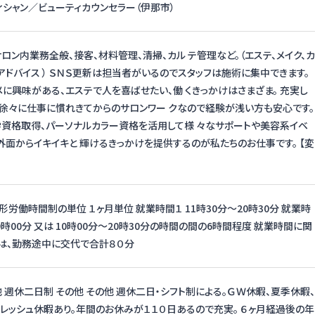
ィシャン／ビューティカウンセラー（伊那市）
ロン内業務全般、接客、材料管理、清掃、カル テ管理など。（エステ、メイク、カ
アドバイス ） ＳＮＳ更新は担当者がいるのでスタッフは施術に集中できます。
メに興味がある、エステで人を喜ばせたい、働 くきっかけはさまざま。 充実し
徐々に仕事に慣れきてからのサロンワー クなので経験が浅い方も安心です。
資格取得、パーソナルカラー資格を活用して様 々なサポートや美容系イベ
外面からイキイキと 輝けるきっかけを提供するのが私たちのお仕事です。 【変
労働時間制の単位 １ヶ月単位 就業時間１ 11時30分〜20時30分 就業時
19時00分 又は 10時00分〜20時30分の時間の間の6時間程度 就業時間に関
は、勤務途中に交代で合計８０分
他 週休二日制 その他 その他 週休二日・シフト制による。ＧＷ休暇、夏季休暇、
フレッシュ休暇あり。年間のお休みが１１０日あるので充実。 ６ヶ月経過後の年