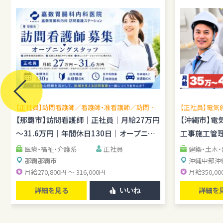
【正社員】訪問看護師／看護師・准看護師／訪問看
【正社員】電気
護未経験OK／月平均残業1時間程度／駐車場あり
場管理経験を
【那覇市】訪問看護師｜正社員｜月給27万円
【沖縄市】電
し
～31.6万円｜年間休日130日｜オープニン
工事施工管理
グスタッフ
医療・福祉・介護系
正社員
建築・土木
那覇
那覇市
沖縄中部
沖
月給270,800円 ～ 316,000円
月給350,00
詳細を見る
詳細を
いいね