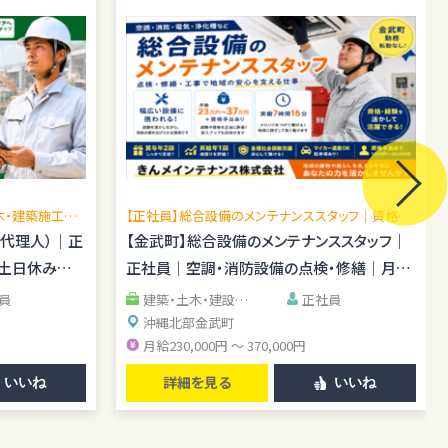
木・建築施工管
【正社員】総合設備のメンテナンススタッフ｜資格手
場あり／施工
当あり｜転勤なし
場代理人）｜正
【金武町】総合設備のメンテナンススタッフ｜
｜土日休み｜
正社員｜空調・消防設備の点検・修繕｜月給
23万円～37万円
員
建築・土木・建設系
正社員
清掃・警備・施設管理
沖縄北部
金武町
系
IT・エンジニア系
月給230,000円 ～ 370,000円
詳細を見る
いいね
いいね