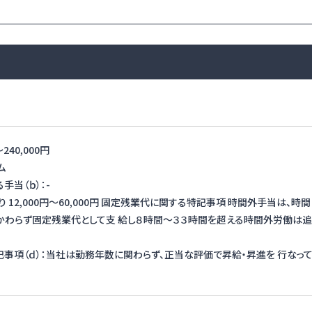
〜
240,000円
ム
手当（ｂ）：-
り 12,000円〜60,000円 固定残業代に関する特記事項 時間外手当は、時間
かわらず固定残業代として支 給し８時間～３３時間を超える時間外労働は追
事項（ｄ）：当社は勤務年数に関わらず、正当な評価で昇給・昇進を 行なっ