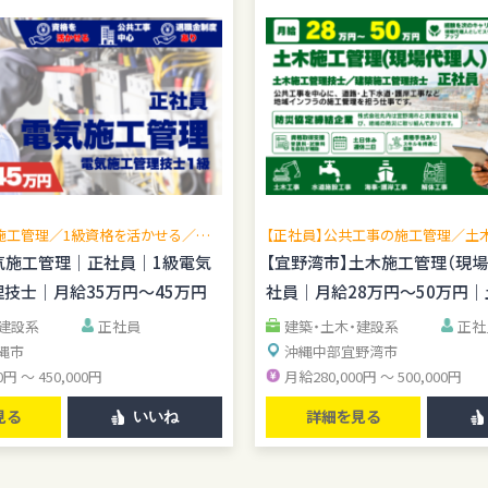
施工管理／1級資格を活かせる／現
【正社員】公共工事の施工管理／土
広げられる／公共工事中心／転勤な
理技士歓迎／賞与年2回／無料駐車
気施工管理｜正社員｜1級電気
【宜野湾市】土木施工管理（現
管理経験を活かせる
技士｜月給35万円～45万円
社員｜月給28万円～50万円
資格手当あり
・建設系
正社員
建築・土木・建設系
正社
縄市
沖縄中部
宜野湾市
0円 ～ 450,000円
月給280,000円 ～ 500,000円
見る
詳細を見る
いいね