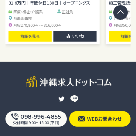
31.6万円｜年間休日130日｜オープニングスタ
施工管理技士｜
ッフ
医療・福祉・介護系
正社員
建築・土木・
那覇
那覇市
沖縄中部
沖縄
月給270,800円 ～ 316,000円
月給350,000
詳細を見る
詳細を見
いいね
098-996-4855
WEBお問合わせ
受付時間 9:00〜18:00（平日)