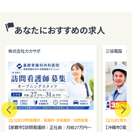
あなたにおすすめの求人
株式会社カカサポ
三協電設 株
【正社員】訪問看護師／看護師・准看護師／訪問看護未
【正社員】電気施
経験OK／月平均残業1時間程度／駐車場あり
【那覇市】訪問看護師｜正社員｜月給27万円～
理経験を広げら
【沖縄市】電