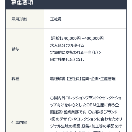
募集要項
雇用形態
正社員
【月給】
240,000円〜
400,000円
求人区分：フルタイム
給与
定額的に支払われる手当（ｂ）：-
固定残業代（ｃ）：なし
職種
職種解説 【正社員】営業・企画・生産管理
○国内外コレクションブランドやセレクトショ
ップ向けを中心とし たＯＥＭ生産に伴う企
画提案・営業業務です。 〇お客様（ブランド
様）のデザインやコレクションに合わせたオリ
仕事内容
ジナル生地の提案、縫製・加工等の手配を行