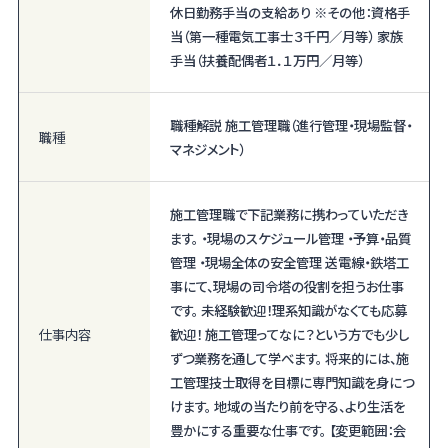
休日勤務手当の支給あり ※その他：資格手
当（第一種電気工事士３千円／月等） 家族
手当（扶養配偶者１．１万円／月等）
職種解説 施工管理職（進行管理・現場監督・
職種
マネジメント）
施工管理職で下記業務に携わっていただき
ます。 ・現場のスケジュール管理 ・予算・品質
管理 ・現場全体の安全管理 送電線・鉄塔工
事にて、現場の司令塔の役割を担うお仕事
です。 未経験歓迎！理系知識がなくても応募
仕事内容
歓迎！ 施工管理ってなに？という方でも少し
ずつ業務を通して学べます。 将来的には、施
工管理技士取得を目標に専門知識を身につ
けます。 地域の当たり前を守る、より生活を
豊かにする重要な仕事です。 【変更範囲：会