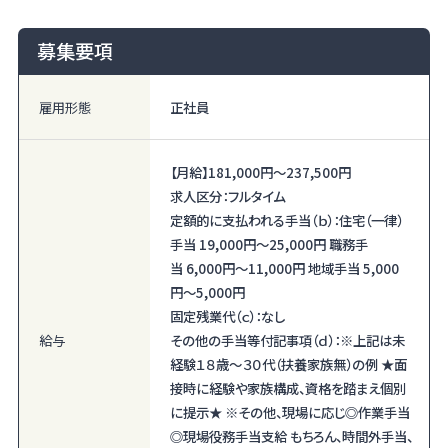
募集要項
雇用形態
正社員
【月給】
181,000円〜
237,500円
求人区分：フルタイム
定額的に支払われる手当（ｂ）：住宅（一律）
手当 19,000円〜25,000円 職務手
当 6,000円〜11,000円 地域手当 5,000
円〜5,000円
固定残業代（ｃ）：なし
給与
その他の手当等付記事項（ｄ）：※上記は未
経験１８歳～３０代（扶養家族無）の例 ★面
接時に経験や家族構成、資格を踏まえ個別
に提示★ ※その他、現場に応じ◎作業手当
◎現場役務手当支給 もちろん、時間外手当、