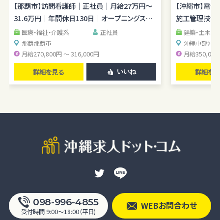
経験OK／月平均残業1時間程度／駐車場あり
【那覇市】訪問看護師｜正社員｜月給27万円～
理経験を広げら
【沖縄市】電
31.6万円｜年間休日130日｜オープニングスタ
施工管理技士｜
ッフ
医療・福祉・介護系
正社員
建築・土木・
那覇
那覇市
沖縄中部
沖縄
月給270,800円 ～ 316,000円
月給350,000
詳細を見る
詳細を見
いいね
098-996-4855
WEBお問合わせ
受付時間 9:00〜18:00（平日)