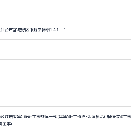
宮城県仙台市宮城野区中野字神明１４１－１
及び増改築） 設計工事監理一式（建築物・工作物・金属製品） 鋼構造物工
骨工事）