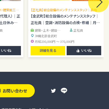
木・建築施工管
【正社員】総合設備のメンテナンススタッフ｜資格手
場あり／施工
当あり｜転勤なし
場代理人）｜正
【金武町】総合設備のメンテナンススタッフ｜
｜土日休み｜
正社員｜空調・消防設備の点検・修繕｜月給
23万円～37万円
員
建築・土木・建設系
正社員
清掃・警備・施設管理
沖縄北部
金武町
系
IT・エンジニア系
月給230,000円 ～ 370,000円
詳細を見る
いいね
いいね
お問い合わせ