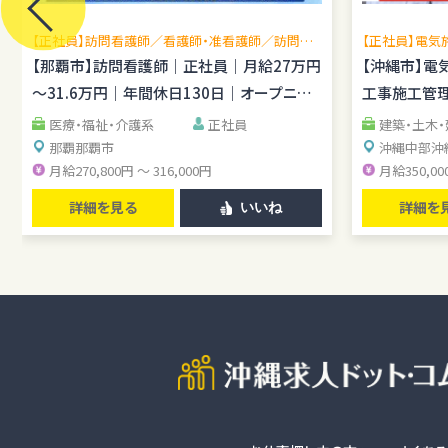
【正社員】訪問看護師／看護師・准看護師／訪問看
【正社員】電気
護未経験OK／月平均残業1時間程度／駐車場あり
場管理経験を
【那覇市】訪問看護師｜正社員｜月給27万円
【沖縄市】電
し
～31.6万円｜年間休日130日｜オープニン
工事施工管理
グスタッフ
医療・福祉・介護系
正社員
建築・土木
那覇
那覇市
沖縄中部
沖
月給270,800円 ～ 316,000円
月給350,00
詳細を見る
詳細を
いいね