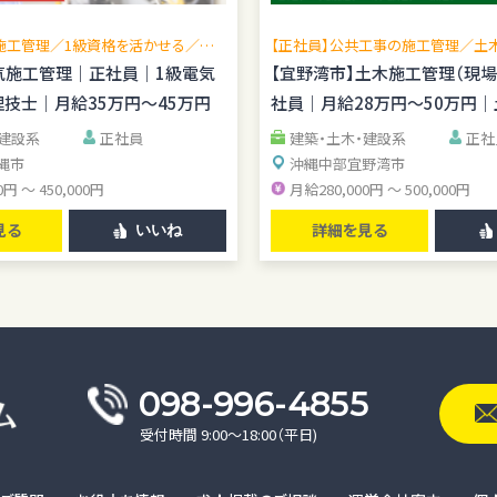
施工管理／1級資格を活かせる／現
【正社員】公共工事の施工管理／土
広げられる／公共工事中心／転勤な
理技士歓迎／賞与年2回／無料駐車
気施工管理｜正社員｜1級電気
【宜野湾市】土木施工管理（現
管理経験を活かせる
技士｜月給35万円～45万円
社員｜月給28万円～50万円
資格手当あり
・建設系
正社員
建築・土木・建設系
正社
縄市
沖縄中部
宜野湾市
0円 ～ 450,000円
月給280,000円 ～ 500,000円
見る
詳細を見る
いいね
098-996-4855
受付時間 9:00〜18:00（平日)