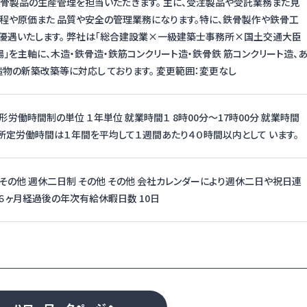
骨製品の生産管理を担当いただきます。 主に、受注製品や受託業務また見
程や原価また 品質や安全の管理業務になります。特に、鉄骨製作や鉄骨工
優遇いたします。 弊社は「総合建設業×一級建築士事務所×国土交通大臣
場」を主軸に、木造・鉄骨造・鉄筋コンクリート造・鉄骨鉄 筋コンクリート造、
物の新築改築等に対応し ております。 変更範囲：変更なし
形労働時間制の単位 １年単位 就業時間１ 8時00分〜17時00分 就業時間
所定労働時間は１年間を平均して１週間あたり４０時間以内として います。
，その他 週休二日制 その他 その他 会社カレンダーにより週休二日や祝日連
 ６ヶ月経過後の年次有給休暇日数 10日