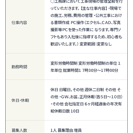
○工務課において工事現場の管理全般を行
っていただきます。 【主な仕事内容】 ・現場で
の施工、労務、費用の管理 ・公共工事におけ
仕事内容
る書類作成 ＰＣ操作（エクセル、ＣＡＤ、写真
撮影等ＰＣを使った作業に なります。専門ソ
フトもあり入社後に指導するため、初心者も
歓迎いたします。） 変更範囲：変更なし
変形労働時間制 変形労働時間制の単位 １
勤務時間
年単位 就業時間１ 7時30分〜17時00分
休日 日曜日，その他 週休二日制 その他 そ
の他 ・ＧＷ、お盆、正月休暇（各５日～１０日）
休日・休暇
・その他 会社指定日 ６ヶ月経過後の年次有
給休暇日数 10日
募集人数
1人 募集理由 増員