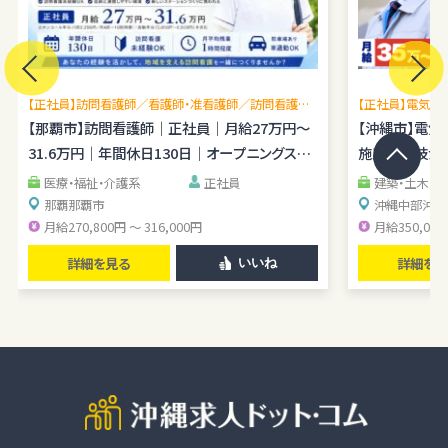
【正社員】訪問看護師／看護師・准看護師／訪問看護未
【正社員】電気施
経験OK／月平均残業1時間程度／駐車場あり
【那覇市】訪問看護師｜正社員｜月給27万円～
理経験を広げら
【沖縄市】電
31.6万円｜年間休日130日｜オープニングスタ
施工管理技士｜
ッフ
医療・福祉・介護系
正社員
建築・土木・
那覇
那覇市
沖縄中部
沖縄
月給270,800円 ～ 316,000円
月給350,000
詳細を見る
詳細を見
いいね