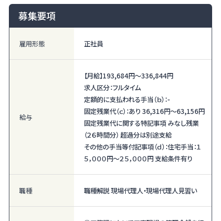
募集要項
雇用形態
正社員
【月給】
193,684円〜
336,844円
求人区分：フルタイム
定額的に支払われる手当（ｂ）：-
固定残業代（ｃ）：あり 36,316円〜63,156円
給与
固定残業代に関する特記事項 みなし残業
（２６時間分） 超過分は別途支給
その他の手当等付記事項（ｄ）：住宅手当：１
５，０００円～２５，０００円 支給条件有り
職種
職種解説 現場代理人・現場代理人見習い