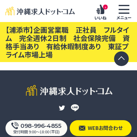
0
メニュー
いいね
【浦添市】企画営業職 正社員 フルタイ
ム 完全週休２日制 社会保険完備 資
格手当あり 有給休暇制度あり 東証プ
ライム市場上場
098-996-4855
WEBお問合わせ
受付時間 9:00〜18:00（平日)