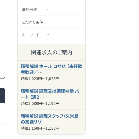
雇用形態
…
こだわり条件
…
キーワード
…
関連求人のご案内
職種解説 ホール コザ店 【未経験
者歓迎／…
時給
1,023円～
1,023円
職種解説 調理又は調理補助 パ
ート （週２…
時給
1,080円～
1,100円
職種解説 調理スタッフ〈久米島
の高級リゾ…
時給
1,150円～
1,150円