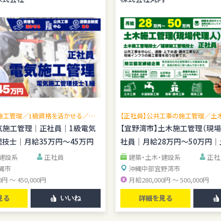
施工管理／1級資格を活かせる／現
【正社員】公共工事の施工管理／土
広げられる／公共工事中心／転勤な
理技士歓迎／賞与年2回／無料駐車
気施工管理｜正社員｜1級電気
【宜野湾市】土木施工管理（現
管理経験を活かせる
技士｜月給35万円～45万円
社員｜月給28万円～50万円
資格手当あり
・建設系
正社員
建築・土木・建設系
正社
縄市
沖縄中部
宜野湾市
0円 ～ 450,000円
月給280,000円 ～ 500,000円
見る
詳細を見る
いいね