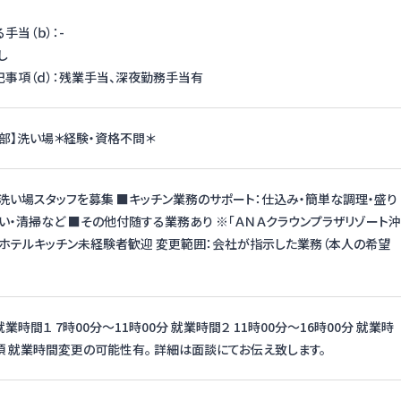
手当（ｂ）：-
し
事項（ｄ）：残業手当、深夜勤務手当有
ン部】洗い場＊経験・資格不問＊
洗い場スタッフを募集 ■キッチン業務のサポート：仕込み・簡単な調理・盛り
洗い・清掃など ■その他付随する業務あり ※「ＡＮＡクラウンプラザリゾート沖
※ホテルキッチン未経験者歓迎 変更範囲：会社が指示した業務（本人の希望
就業時間１ 7時00分〜11時00分 就業時間２ 11時00分〜16時00分 就業時
 就業時間変更の可能性有。 詳細は面談にてお伝え致します。