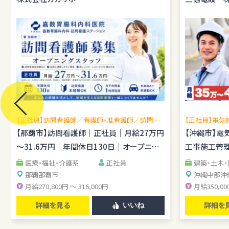
【正社員】訪問看護師／看護師・准看護師／訪問看
【正社員】電気
護未経験OK／月平均残業1時間程度／駐車場あり
場管理経験を
【那覇市】訪問看護師｜正社員｜月給27万円
【沖縄市】電
し
～31.6万円｜年間休日130日｜オープニン
工事施工管理
グスタッフ
医療・福祉・介護系
正社員
建築・土木
那覇
那覇市
沖縄中部
沖
月給270,800円 ～ 316,000円
月給350,00
詳細を見る
詳細を
いいね