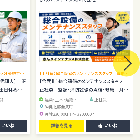
木・建築施工管
【正社員】総合設備のメンテナンススタッフ｜資格手
場あり／施工
当あり｜転勤なし
場代理人）｜正
【金武町】総合設備のメンテナンススタッフ｜
｜土日休み｜
正社員｜空調・消防設備の点検・修繕｜月給
23万円～37万円
員
建築・土木・建設系
正社員
清掃・警備・施設管理
沖縄北部
金武町
系
IT・エンジニア系
月給230,000円 ～ 370,000円
詳細を見る
いいね
いいね