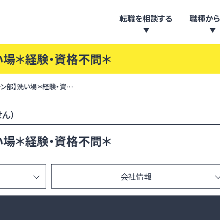
転職を相談する
職種から
い場＊経験・資格不問＊
チン部】洗い場＊経験・資…
ん）
い場＊経験・資格不問＊
会社情報