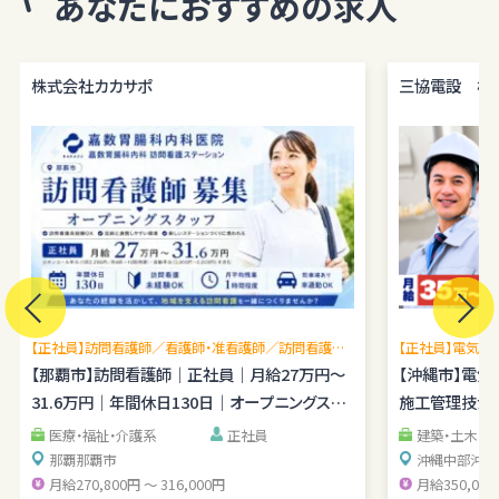
あなたにおすすめの求人
株式会社カカサポ
三協電設 株
【正社員】訪問看護師／看護師・准看護師／訪問看護未
【正社員】電気施
経験OK／月平均残業1時間程度／駐車場あり
【那覇市】訪問看護師｜正社員｜月給27万円～
理経験を広げら
【沖縄市】電
31.6万円｜年間休日130日｜オープニングスタ
施工管理技士｜
ッフ
医療・福祉・介護系
正社員
建築・土木・
那覇
那覇市
沖縄中部
沖縄
月給270,800円 ～ 316,000円
月給350,000