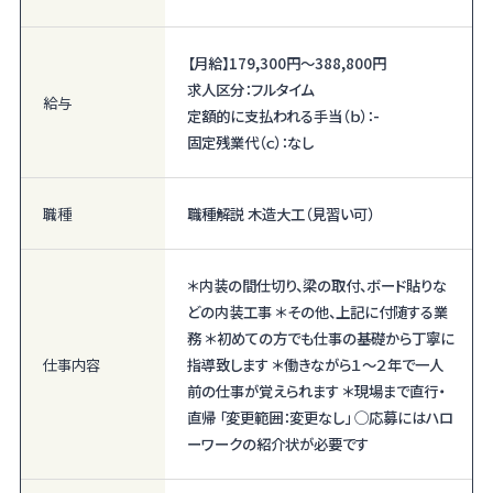
【月給】
179,300円〜
388,800円
求人区分：フルタイム
給与
定額的に支払われる手当（ｂ）：-
固定残業代（ｃ）：なし
職種
職種解説 木造大工（見習い可）
＊内装の間仕切り、梁の取付、ボード貼りな
どの内装工事 ＊その他、上記に付随する業
務 ＊初めての方でも仕事の基礎から丁寧に
仕事内容
指導致します ＊働きながら１～２年で一人
前の仕事が覚えられます ＊現場まで直行・
直帰 「変更範囲：変更なし」 ◯応募にはハロ
ーワークの紹介状が必要です