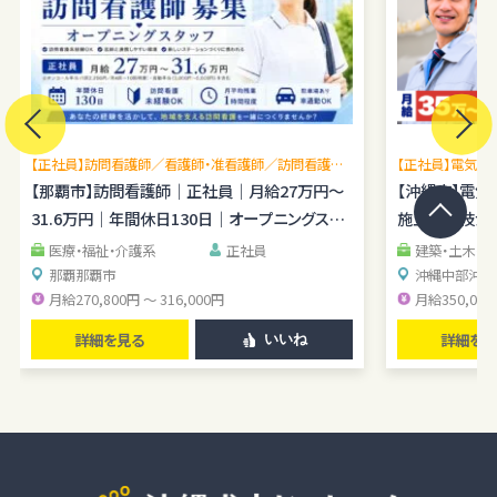
【正社員】訪問看護師／看護師・准看護師／訪問看護未
【正社員】電気施
経験OK／月平均残業1時間程度／駐車場あり
【那覇市】訪問看護師｜正社員｜月給27万円～
理経験を広げら
【沖縄市】電
31.6万円｜年間休日130日｜オープニングスタ
施工管理技士｜
ッフ
医療・福祉・介護系
正社員
建築・土木・
那覇
那覇市
沖縄中部
沖縄
月給270,800円 ～ 316,000円
月給350,000
詳細を見る
詳細を見
いいね