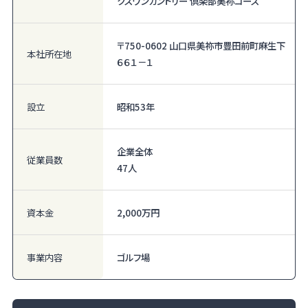
クスワンカントリー 倶楽部美祢コース
〒750-0602 山口県美祢市豊田前町麻生下
本社所在地
６６１－１
設立
昭和53年
企業全体
従業員数
47人
資本金
2,000万円
事業内容
ゴルフ場