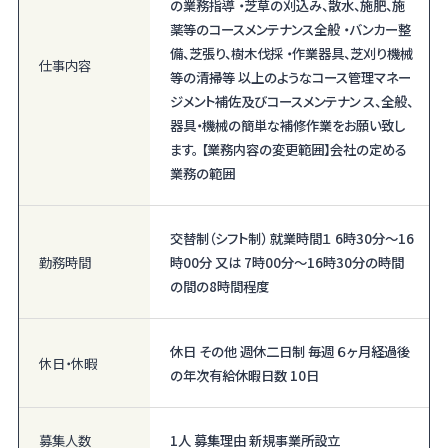
の業務指導 ・芝草の刈込み、散水、施肥、施
薬等のコースメンテナンス全般 ・バンカー整
備、芝張り、樹木伐採 ・作業器具、芝刈り機械
仕事内容
等の清掃等 以上のようなコース管理マネー
ジメント補佐及びコースメンテナン ス、全般、
器具・機械の簡単な補修作業をお願い致し
ます。 【業務内容の変更範囲】会社の定める
業務の範囲
交替制（シフト制） 就業時間１ 6時30分〜16
勤務時間
時00分 又は 7時00分〜16時30分の時間
の間の8時間程度
休日 その他 週休二日制 毎週 ６ヶ月経過後
休日・休暇
の年次有給休暇日数 10日
募集人数
1人 募集理由 新規事業所設立