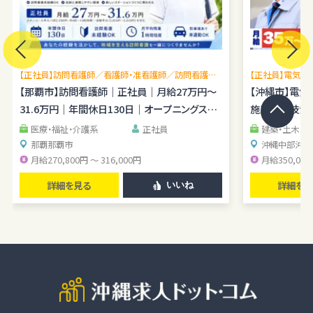
【正社員】訪問看護師／看護師・准看護師／訪問看護未
【正社員】電気施
経験OK／月平均残業1時間程度／駐車場あり
【那覇市】訪問看護師｜正社員｜月給27万円～
理経験を広げら
【沖縄市】電
31.6万円｜年間休日130日｜オープニングスタ
施工管理技士｜
ッフ
医療・福祉・介護系
正社員
建築・土木・
那覇
那覇市
沖縄中部
沖縄
月給270,800円 ～ 316,000円
月給350,000
詳細を見る
詳細を見
いいね