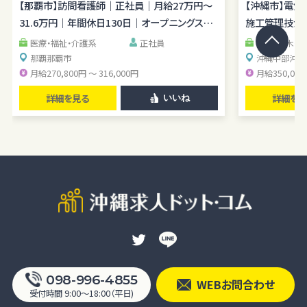
経験OK／月平均残業1時間程度／駐車場あり
【那覇市】訪問看護師｜正社員｜月給27万円～
理経験を広げら
【沖縄市】電
31.6万円｜年間休日130日｜オープニングスタ
施工管理技士｜
ッフ
医療・福祉・介護系
正社員
建築・土木・
那覇
那覇市
沖縄中部
沖縄
月給270,800円 ～ 316,000円
月給350,000
詳細を見る
詳細を見
いいね
098-996-4855
WEBお問合わせ
受付時間 9:00〜18:00（平日)