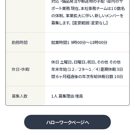
対応 ・備品発注や郵送物の手配 ・部内のサ
ポート業務 現在、本社事務チームは１０数名
の体制。 事業拡大に伴い、新しいメンバーを
募集します。 【変更範囲：変更なし】
勤務時間
就業時間１ 9時00分〜18時00分
休日 土曜日，日曜日，祝日，その他 その他
休日・休暇
年末年始（１２／２９～１／４）夏期休暇３日
間 ６ヶ月経過後の年次有給休暇日数 10日
募集人数
1人 募集理由 増員
ハローワークページへ