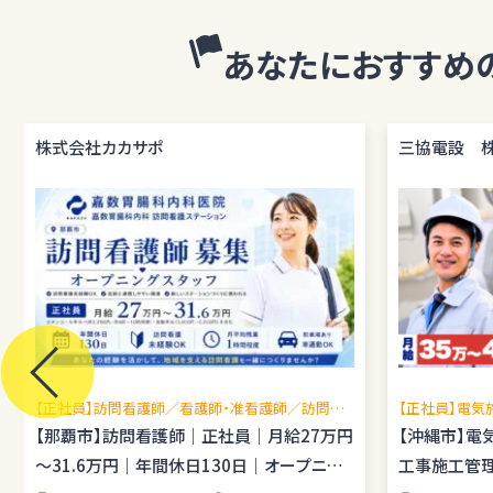
あなたにおすすめ
株式会社カカサポ
三協電設 
【正社員】訪問看護師／看護師・准看護師／訪問看
【正社員】電気
護未経験OK／月平均残業1時間程度／駐車場あり
場管理経験を
【那覇市】訪問看護師｜正社員｜月給27万円
【沖縄市】電
し
～31.6万円｜年間休日130日｜オープニン
工事施工管理