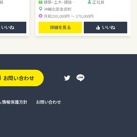
23万円～37万円
員
建築・土木・建設系
正社員
清掃・警備・施設管理
沖縄北部
金武町
系
IT・エンジニア系
月給230,000円 ～ 370,000円
詳細を見る
いいね
いいね
お問い合わせ
人情報保護方針
お問い合わせ