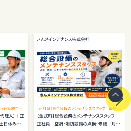
きんメインテナンス株式会社
木・建築施工管
【正社員】総合設備のメンテナンススタッフ｜資格手
場あり／施工
当あり｜転勤なし
場代理人）｜正
【金武町】総合設備のメンテナンススタッフ｜
｜土日休み｜
正社員｜空調・消防設備の点検・修繕｜月給