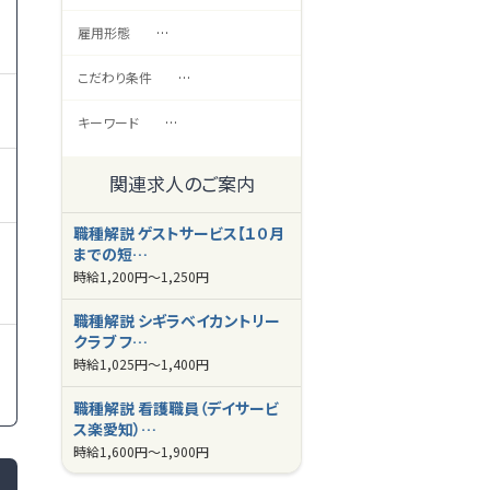
雇用形態
…
こだわり条件
…
キーワード
…
関連求人のご案内
職種解説 ゲストサービス【１０月
までの短…
時給
1,200円～
1,250円
職種解説 シギラベイカントリー
クラブ フ…
時給
1,025円～
1,400円
職種解説 看護職員（デイサービ
ス楽愛知）…
時給
1,600円～
1,900円