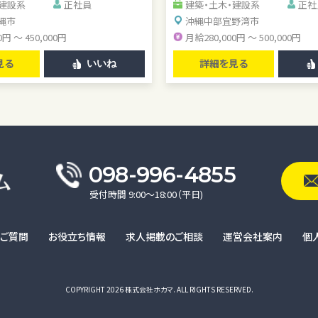
資格手当あり
・建設系
正社員
建築・土木・建設系
正社
縄市
沖縄中部
宜野湾市
0円 ～ 450,000円
月給280,000円 ～ 500,000円
見る
詳細を見る
いいね
098-996-4855
受付時間 9:00〜18:00（平日)
るご質問
お役立ち情報
求人掲載のご相談
運営会社案内
個
COPYRIGHT 2026 株式会社ホカマ. ALL RIGHTS RESERVED.