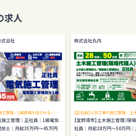
の求人
株式会社
株式会社丸内
施工管理／1級資格を活かせる／現
【正社員】公共工事の施工管理／土
広げられる／公共工事中心／転勤な
理技士歓迎／賞与年2回／無料駐車
気施工管理｜正社員｜1級電気
【宜野湾市】土木施工管理（現
管理経験を活かせる
技士｜月給35万円～45万円
社員｜月給28万円～50万円