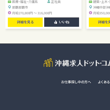
グスタッフ
医療・福祉・介護系
正社員
建築・土木
那覇
那覇市
沖縄中部
沖
月給270,800円 ～ 316,000円
月給350,00
詳細を見る
詳細を
いいね
お仕事探し中の方へ
よくあ