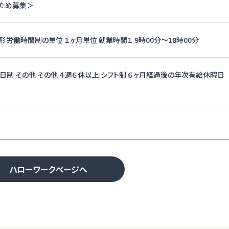
のため募集＞
形労働時間制の単位 １ヶ月単位 就業時間１ 9時00分〜18時00分
二日制 その他 その他 ４週６休以上 シフト制 ６ヶ月経過後の年次有給休暇日
ハローワークページへ