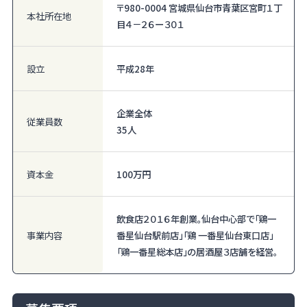
〒980-0004 宮城県仙台市青葉区宮町１丁
本社所在地
目４－２６ー３０１
設立
平成28年
企業全体
従業員数
35人
資本金
100万円
飲食店２０１６年創業。仙台中心部で「鶏一
事業内容
番星仙台駅前店」「鶏 一番星仙台東口店」
「鶏一番星総本店」の居酒屋３店舗を経営。