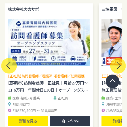
株式会社カカサポ
三協電設 株
【正社員】訪問看護師／看護師・准看護師／訪問看護未
【正社員】電気施
経験OK／月平均残業1時間程度／駐車場あり
【那覇市】訪問看護師｜正社員｜月給27万円～
理経験を広げら
【沖縄市】電
31.6万円｜年間休日130日｜オープニングスタ
施工管理技士｜
ッフ
医療・福祉・介護系
正社員
建築・土木・
那覇
那覇市
沖縄中部
沖縄
月給270,800円 ～ 316,000円
月給350,000
詳細を見る
詳細を見
いいね