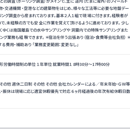
どの調査（ボーリング調査）がメインで、主に 道内（たまに海外）のフィールド
物・交通機関 ・空港などの建築物をはじめ、様々な工法等に必要な地盤デー
リング調査から産まれております。基本２人１組で現 場に付きます。経験者が
で、未経験の方でも安 全に作業を覚えて頂けるように進めております。 少し
くゆくは南国離島での水中サンプリングや 洞窟内での特殊サンプリングまた
ング業務も経 験できます。 ＊宿泊を伴う出張あり（宿泊・食費等会社負担） 
る費用・補助あり 「業務変更範囲：変更なし」
形労働時間制の単位 １年単位 就業時間１ 8時30分〜17時00分
，その他 週休二日制 その他 その他 会社カレンダーによる／年末年始・ＧＷ等
化・振休は現場に応じ適宜休暇優先で対応 ６ヶ月経過後の年次有給休暇日