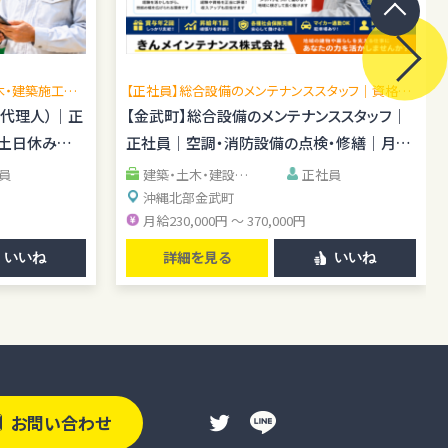
木・建築施工管
【正社員】総合設備のメンテナンススタッフ｜資格手
場あり／施工
当あり｜転勤なし
場代理人）｜正
【金武町】総合設備のメンテナンススタッフ｜
｜土日休み｜
正社員｜空調・消防設備の点検・修繕｜月給
23万円～37万円
員
建築・土木・建設系
正社員
清掃・警備・施設管理
沖縄北部
金武町
系
IT・エンジニア系
月給230,000円 ～ 370,000円
詳細を見る
いいね
いいね
お問い合わせ