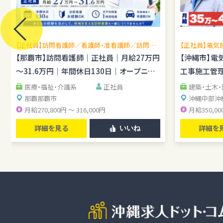
【正社員】訪問看護師／看護師・准看護師／訪問看
【正社員】電気
護未経験OK／月平均残業1時間程度／駐車場あり
場管理経験を
【那覇市】訪問看護師｜正社員｜月給27万円
【沖縄市】電
し
～31.6万円｜年間休日130日｜オープニン
工事施工管理
グスタッフ
医療・福祉・介護系
正社員
建築・土木
那覇
那覇市
沖縄中部
沖
月給270,800円 ～ 316,000円
月給350,00
詳細を見る
詳細を
いいね