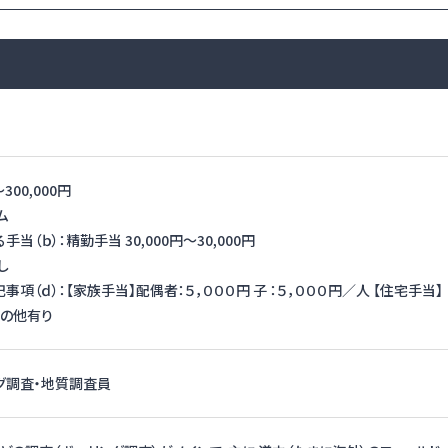
〜
300,000円
ム
（ｂ）：精勤手当 30,000円〜30,000円
し
項（ｄ）：【家族手当】配偶者：５，０００円 子 ：５，０００円／人 【住宅手当】
その他有り
グ調査・地質調査員