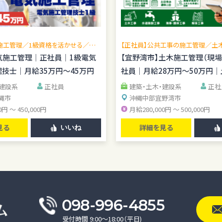
施工管理／1級資格を活かせる／現
【正社員】公共工事の施工管理／土
広げられる／公共工事中心／転勤な
理技士歓迎／賞与年2回／無料駐車
気施工管理｜正社員｜1級電気
【宜野湾市】土木施工管理（現
管理経験を活かせる
技士｜月給35万円～45万円
社員｜月給28万円～50万円
資格手当あり
・建設系
正社員
建築・土木・建設系
正社
縄市
沖縄中部
宜野湾市
0円 ～ 450,000円
月給280,000円 ～ 500,000円
見る
詳細を見る
いいね
098-996-4855
受付時間 9:00〜18:00（平日)