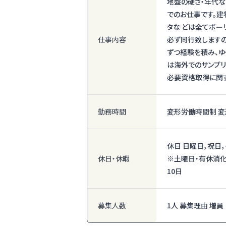
地盤の硬さ・年代な
でのお仕事です。建
タな どは全てボー
仕事内容
必ず同行致しますの
ずつ経験を積み、ゆ
は海外でのサンプリ
必要資格取得に関す
勤務時間
変形労働時間制 変
休日 日曜日，祝日
休日・休暇
※土曜日・有休消
10日
募集人数
1人 募集理由 増員