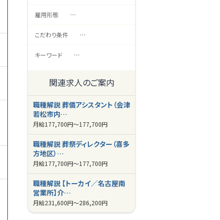
雇用形態
…
こだわり条件
…
キーワード
…
関連求人のご案内
職種解説 葬儀アシスタント（会津
若松市内…
月給
177,700円～
177,700円
職種解説 葬祭ディレクター（喜多
方地区）…
月給
177,700円～
177,700円
職種解説 【トーカイ／名古屋南
営業所】介…
月給
231,600円～
286,200円