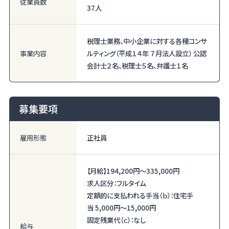
従業員数
37人
税理士業務、中小企業に対する各種コンサ
事業内容
ルティング（平成１４年 ７月法人設立） 公認
会計士２名、税理士５名、弁護士１名
募集要項
雇用形態
正社員
【月給】
194,200円〜
335,000円
求人区分：フルタイム
定額的に支払われる手当（ｂ）：住宅手
当 5,000円〜15,000円
固定残業代（ｃ）：なし
給与