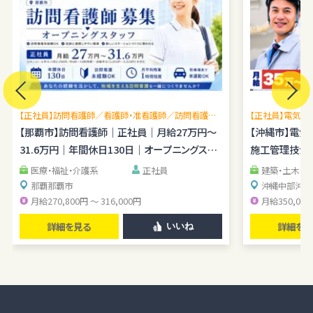
【正社員】訪問看護師／看護師・准看護師／訪問看護未
【正社員】電気施
経験OK／月平均残業1時間程度／駐車場あり
【那覇市】訪問看護師｜正社員｜月給27万円～
理経験を広げら
【沖縄市】電
31.6万円｜年間休日130日｜オープニングスタ
施工管理技士｜
ッフ
医療・福祉・介護系
正社員
建築・土木・
那覇
那覇市
沖縄中部
沖縄
月給270,800円 ～ 316,000円
月給350,000
詳細を見る
詳細を見
いいね