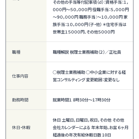
その他の手当等付記事項（ｄ）：資格手当：１，
０００円～５０，０００円 役職手当：５，０００円
～９０，０００円 職務手当：～１０，０００円 家
族手当：１０，０００円（子・他） ＊住宅手当は
世帯主１５０００円、その他５０００円
職種
職種解説 税理士業務補助（２）／正社員
○税理士業務補助 ○中小企業に対する経
仕事内容
営コンサルティング 変更範囲：変更なし
勤務時間
就業時間１ 8時30分〜17時30分
休日 土曜日，日曜日，祝日，その他 その他
休日・休暇
会社カレンダーによる 年末年始、お盆 ６ヶ月
経過後の年次有給休暇日数 10日